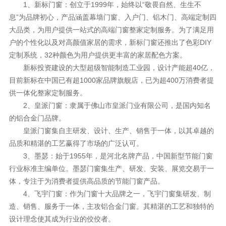
1、新标门窗：创立于1999年，始终以“敬畏自然、生生不
息”为品牌初心，产品涵盖幕墙门窗、入户门、铝木门、高端定制四
大品类，为用户提供一站式的高端门窗整家定制服务。为了满足用
户的个性化以及对高颜值家居的需求，新标门窗还推出了色彩DIY
定制系统，32种颜色为用户提供更丰富的家居配色方案。
新标投资建设的大型超级智能制造工业园，设计产能超40亿，
目前新标在中国已有超1000家品牌旗舰店，已为超400万消费者提
供一体化整家定制服务。
2、皇派门窗：隶属于佛山市皇派门业有限公司，是国内知名
的铝合金门品牌。
皇派门窗集自主研发、设计、生产、销售于一体，以其卓越的
品质和精湛的工艺赢得了市场的广泛认可。
3、墨瑟：始于1955年，是河北名牌产品，中国新型节能门窗
行业标准主编单位。墨瑟门窗集生产、研发、安装、展览交易于一
体，专注于为消费者提供高品质的节能门窗产品。
4、飞宇门窗：作为门窗十大品牌之一，飞宇门窗集研发、制
造、销售、服务于一体，主攻铝合金门窗。其精湛的工艺和独特的
设计理念使其成为行业的佼佼者。