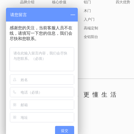
品牌介绍
核心价值
铝门
四大优势
缘起故事
产品美学
木门
请您留言
创始人说
入户门
感谢您的关注，当前客服人员不在
发展历程
高端定制
线，请填写一下您的信息，我们会
荣耀见证
全铝阳台
尽快和您联系。
新标文化
古天乐代言
懂你，更懂生活
提交