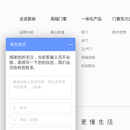
走进新标
高端门窗
一体化产品
门窗实力
品牌介绍
核心价值
铝门
四大优势
缘起故事
产品美学
木门
请您留言
创始人说
入户门
感谢您的关注，当前客服人员不在
发展历程
高端定制
线，请填写一下您的信息，我们会
荣耀见证
全铝阳台
尽快和您联系。
新标文化
古天乐代言
懂你，更懂生活