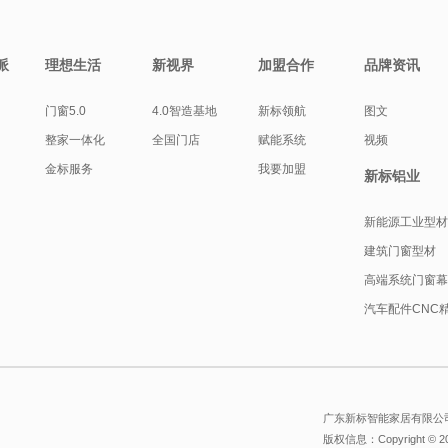
派
理想生活
新视界
加盟合作
品牌资讯
门窗5.0
4.0智造基地
新标领航
图文
整家一体化
全国门店
赋能系统
视频
金标服务
我要加盟
新标铝业
新能源工业型
建筑门窗型材
高端系统门窗
汽车配件CNC
广东新标智能家居有限公司
版权信息：Copyright © 