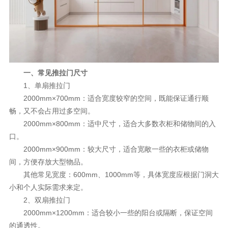
理想生活
新视界
新标赋能中心
一、常见推拉门尺寸
加盟合作
1、单扇推拉门
品牌资讯
2000mm×700mm：适合宽度较窄的空间，既能保证通行顺
畅，又不会占用过多空间。
新标铝业
2000mm×800mm：适中尺寸，适合大多数衣柜和储物间的入
口。
2000mm×900mm：较大尺寸，适合宽敞一些的衣柜或储物
间，方便存放大型物品。
其他常见宽度：600mm、1000mm等，具体宽度应根据门洞大
小和个人实际需求来定。
2、双扇推拉门
2000mm×1200mm：适合较小一些的阳台或隔断，保证空间
的通透性。