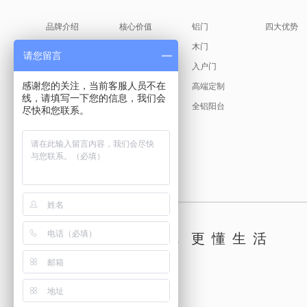
品牌介绍
核心价值
铝门
四大优势
缘起故事
产品美学
木门
请您留言
创始人说
入户门
感谢您的关注，当前客服人员不在
发展历程
高端定制
线，请填写一下您的信息，我们会
荣耀见证
全铝阳台
尽快和您联系。
新标文化
古天乐代言
懂你，更懂生活