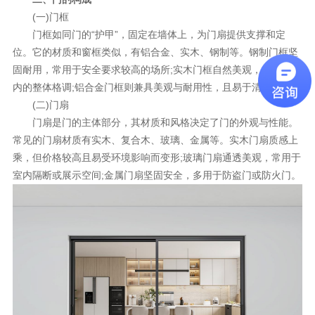
(一)门框
门框如同门的“护甲”，固定在墙体上，为门扇提供支撑和定
位。它的材质和窗框类似，有铝合金、实木、钢制等。钢制门框坚
固耐用，常用于安全要求较高的场所;实木门框自然美观，能提升室
内的整体格调;铝合金门框则兼具美观与耐用性，且易于清洁保养。
(二)门扇
门扇是门的主体部分，其材质和风格决定了门的外观与性能。
常见的门扇材质有实木、复合木、玻璃、金属等。实木门扇质感上
乘，但价格较高且易受环境影响而变形;玻璃门扇通透美观，常用于
室内隔断或展示空间;金属门扇坚固安全，多用于防盗门或防火门。