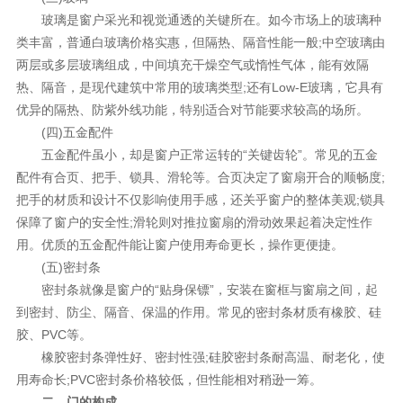
玻璃是窗户采光和视觉通透的关键所在。如今市场上的玻璃种
类丰富，普通白玻璃价格实惠，但隔热、隔音性能一般;中空玻璃由
两层或多层玻璃组成，中间填充干燥空气或惰性气体，能有效隔
热、隔音，是现代建筑中常用的玻璃类型;还有Low-E玻璃，它具有
优异的隔热、防紫外线功能，特别适合对节能要求较高的场所。
(四)五金配件
五金配件虽小，却是窗户正常运转的“关键齿轮”。常见的五金
配件有合页、把手、锁具、滑轮等。合页决定了窗扇开合的顺畅度;
把手的材质和设计不仅影响使用手感，还关乎窗户的整体美观;锁具
保障了窗户的安全性;滑轮则对推拉窗扇的滑动效果起着决定性作
用。优质的五金配件能让窗户使用寿命更长，操作更便捷。
(五)密封条
密封条就像是窗户的“贴身保镖”，安装在窗框与窗扇之间，起
到密封、防尘、隔音、保温的作用。常见的密封条材质有橡胶、硅
胶、PVC等。
橡胶密封条弹性好、密封性强;硅胶密封条耐高温、耐老化，使
用寿命长;PVC密封条价格较低，但性能相对稍逊一筹。
二、门的构成