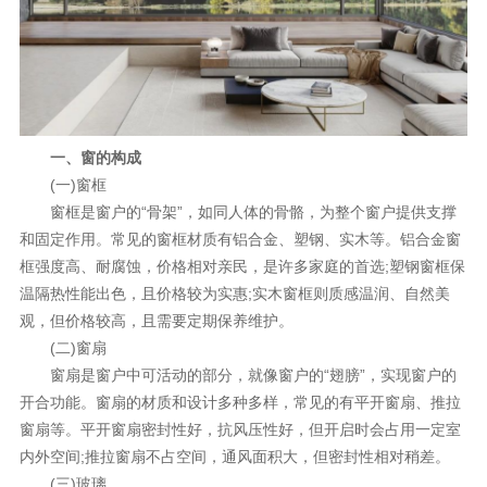
理想生活
新视界
新标赋能中心
一、窗的构成
加盟合作
(一)窗框
品牌资讯
窗框是窗户的“骨架”，如同人体的骨骼，为整个窗户提供支撑
和固定作用。常见的窗框材质有铝合金、塑钢、实木等。铝合金窗
新标铝业
框强度高、耐腐蚀，价格相对亲民，是许多家庭的首选;塑钢窗框保
温隔热性能出色，且价格较为实惠;实木窗框则质感温润、自然美
观，但价格较高，且需要定期保养维护。
(二)窗扇
窗扇是窗户中可活动的部分，就像窗户的“翅膀”，实现窗户的
开合功能。窗扇的材质和设计多种多样，常见的有平开窗扇、推拉
窗扇等。平开窗扇密封性好，抗风压性好，但开启时会占用一定室
内外空间;推拉窗扇不占空间，通风面积大，但密封性相对稍差。
(三)玻璃