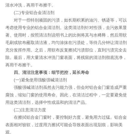
清水冲洗，再用干布擦干。
(二)专业铝合金清洁剂
对于一些特别顽固的污渍，如长期积累的油污、锈迹等，可以
考虑使用专业的铝合金清洁剂。这类清洁剂针对性强，去污效果显
著。使用时，按照清洁剂说明书上的比例将其与水稀释，然后用软
毛刷或软布蘸取清洁液，均匀涂抹在污渍处，等待几分钟让清洁剂
充分发挥作用。之后，用软布反复擦拭污渍部位，直到污渍完全去
除。最后，用大量清水冲洗门窗表面，将残留的清洁剂彻底洗净，
再用干布擦干。
四、清洁注意事项：细节把控，延长寿命
(一)避免使用强酸强碱清洁剂
强酸强碱清洁剂虽然去污能力强，但会对铝合金门窗造成严重
腐蚀，缩短门窗的使用寿命。因此，在清洁过程中，一定要避免使
用这类清洁剂，选择中性或温和的清洁产品。
(二)注意清洁力度
在擦拭铝合金门窗时，要控制好力度，避免用力过猛。铝合金
表面相对较软，过度用力擦拭可能会导致表面出现划痕，影响美
观。