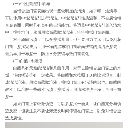
(一)中性清洁剂+软布
当铝合金门窗表面出现一些较明显的污渍，如手印、油渍等，
可以使用中性清洁剂进行清洁。中性清洁剂性质温和，不会腐蚀铝
合金表面，同时具有良好的去污能力。将适量中性清洁剂倒入清水
中，搅拌均匀，然后用软布蘸取清洁液，轻轻擦拭门窗表面。
对于顽固污渍，可以多擦拭几遍，但不要用力过猛，以免刮花
门窗。擦拭完成后，用干净的湿布将门窗表面残留的清洁液擦去，
最后再用干布擦干，防止水分残留导致门窗氧化。
(二)白醋+水溶液
白醋具有天然的清洁和杀菌作用，对于去除铝合金门窗上的水
垢、轻微锈迹等有一定效果。将白醋和水按照 1:3 的比例混合，制
成清洁溶液。用软布蘸取溶液，擦拭门窗上有污渍的部位。白醋的
酸性可以溶解一些碱性污渍，擦拭后，用清水冲洗干净，再用干布
擦干。
如果门窗上有轻微锈迹，可以多擦拭一会儿，让白醋充分与锈
迹反应，但要注意不要让溶液长时间停留在门窗上，以免对铝合金
造成腐蚀。