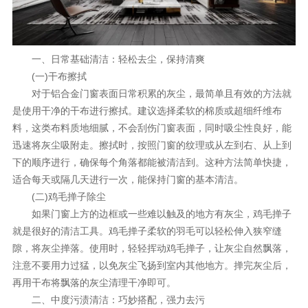
理想生活
新视界
一、日常基础清洁：轻松去尘，保持清爽
新标赋能中心
(一)干布擦拭
对于铝合金门窗表面日常积累的灰尘，最简单且有效的方法就
加盟合作
是使用干净的干布进行擦拭。建议选择柔软的棉质或超细纤维布
料，这类布料质地细腻，不会刮伤门窗表面，同时吸尘性良好，能
品牌资讯
迅速将灰尘吸附走。擦拭时，按照门窗的纹理或从左到右、从上到
新标铝业
下的顺序进行，确保每个角落都能被清洁到。这种方法简单快捷，
适合每天或隔几天进行一次，能保持门窗的基本清洁。
(二)鸡毛掸子除尘
如果门窗上方的边框或一些难以触及的地方有灰尘，鸡毛掸子
就是很好的清洁工具。鸡毛掸子柔软的羽毛可以轻松伸入狭窄缝
隙，将灰尘掸落。使用时，轻轻挥动鸡毛掸子，让灰尘自然飘落，
注意不要用力过猛，以免灰尘飞扬到室内其他地方。掸完灰尘后，
再用干布将飘落的灰尘清理干净即可。
二、中度污渍清洁：巧妙搭配，强力去污