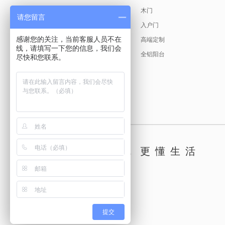
缘起故事
产品美学
木门
请您留言
创始人说
入户门
感谢您的关注，当前客服人员不在
发展历程
高端定制
线，请填写一下您的信息，我们会
荣耀见证
全铝阳台
尽快和您联系。
新标文化
古天乐代言
懂你，更懂生活
提交