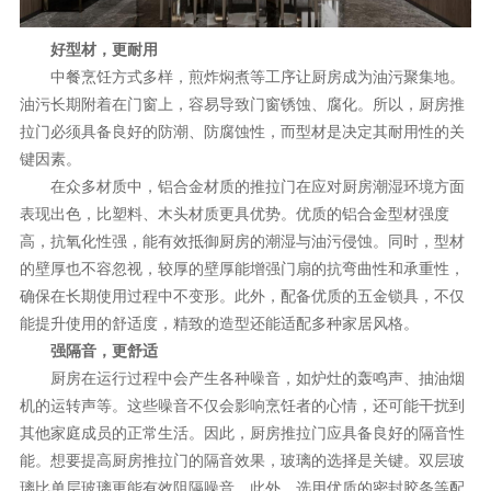
理想生活
好型材，更耐用
新视界
中餐烹饪方式多样，煎炸焖煮等工序让厨房成为油污聚集地。
油污长期附着在门窗上，容易导致门窗锈蚀、腐化。所以，厨房推
新标赋能中心
拉门必须具备良好的防潮、防腐蚀性，而型材是决定其耐用性的关
键因素。
加盟合作
在众多材质中，铝合金材质的推拉门在应对厨房潮湿环境方面
品牌资讯
表现出色，比塑料、木头材质更具优势。优质的铝合金型材强度
高，抗氧化性强，能有效抵御厨房的潮湿与油污侵蚀。同时，型材
新标铝业
的壁厚也不容忽视，较厚的壁厚能增强门扇的抗弯曲性和承重性，
确保在长期使用过程中不变形。此外，配备优质的五金锁具，不仅
能提升使用的舒适度，精致的造型还能适配多种家居风格。
强隔音，更舒适
厨房在运行过程中会产生各种噪音，如炉灶的轰鸣声、抽油烟
机的运转声等。这些噪音不仅会影响烹饪者的心情，还可能干扰到
其他家庭成员的正常生活。因此，厨房推拉门应具备良好的隔音性
能。想要提高厨房推拉门的隔音效果，玻璃的选择是关键。双层玻
璃比单层玻璃更能有效阻隔噪音。此外，选用优质的密封胶条等配