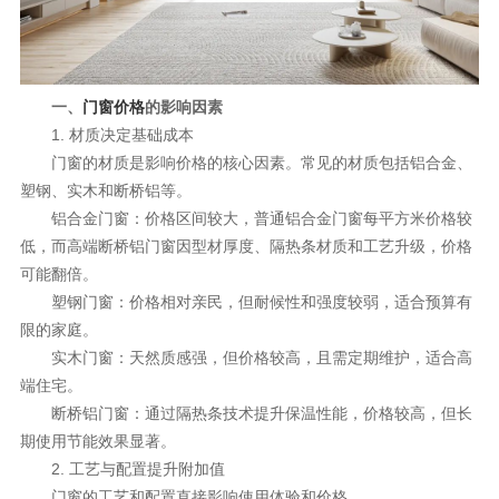
理想生活
新视界
一、
门窗价格
的影响因素
新标赋能中心
1. 材质决定基础成本
门窗的材质是影响价格的核心因素。常见的材质包括铝合金、
加盟合作
塑钢、实木和断桥铝等。
品牌资讯
铝合金门窗：价格区间较大，普通铝合金门窗每平方米价格较
低，而高端断桥铝门窗因型材厚度、隔热条材质和工艺升级，价格
新标铝业
可能翻倍。
塑钢门窗：价格相对亲民，但耐候性和强度较弱，适合预算有
限的家庭。
实木门窗：天然质感强，但价格较高，且需定期维护，适合高
端住宅。
断桥铝门窗：通过隔热条技术提升保温性能，价格较高，但长
期使用节能效果显著。
2. 工艺与配置提升附加值
门窗的工艺和配置直接影响使用体验和价格。