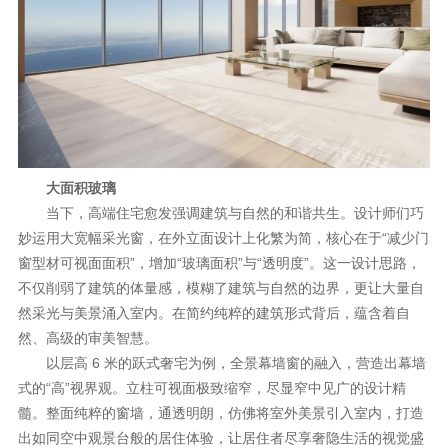
理想生活
新视界
新标赋能中心
加盟合作
大面积玻璃
品牌资讯
当下，高端住宅愈发强调建筑与自然的和谐共生。设计师们巧
新标铝业
妙运用大宽幅采光窗，在外立面设计上化繁为简，核心在于“减少门
窗型材可视面面积”，增加“玻璃面积”与“透明度”。这一设计思路，
不仅削弱了建筑的体量感，模糊了建筑与自然的边界，更让大量自
然采光与美景涌入室内。在简约纯粹的建筑形式背后，蕴含着自
然、高级的审美智慧。
以层高 6 米的跃式奢宅为例，全景幕墙窗的融入，营造出幕墙
式的“高”视界观。立柱可视面极致缩窄，尽显窄中见广的设计精
髓。整面纯粹的窗墙，通透明朗，仿佛将室外美景引入室内，打造
出如同空中观景台般的居住体验，让居住者尽享奢隐生活的视觉盛