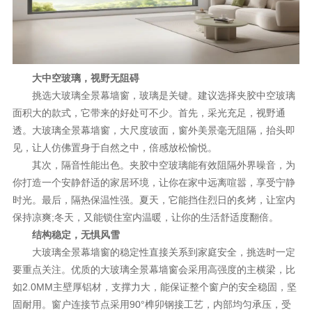
理想生活
新视界
新标赋能中心
大中空玻璃，视野无阻碍
挑选大玻璃全景幕墙窗，玻璃是关键。建议选择夹胶中空玻璃
加盟合作
面积大的款式，它带来的好处可不少。首先，采光充足，视野通
透。大玻璃全景幕墙窗，大尺度玻面，窗外美景毫无阻隔，抬头即
品牌资讯
见，让人仿佛置身于自然之中，倍感放松愉悦。
新标铝业
其次，隔音性能出色。夹胶中空玻璃能有效阻隔外界噪音，为
你打造一个安静舒适的家居环境，让你在家中远离喧嚣，享受宁静
时光。最后，隔热保温性强。夏天，它能挡住烈日的炙烤，让室内
保持凉爽;冬天，又能锁住室内温暖，让你的生活舒适度翻倍。
结构稳定，无惧风雪
大玻璃全景幕墙窗的稳定性直接关系到家庭安全，挑选时一定
要重点关注。优质的大玻璃全景幕墙窗会采用高强度的主横梁，比
如2.0MM主壁厚铝材，支撑力大，能保证整个窗户的安全稳固，坚
固耐用。窗户连接节点采用90°榫卯钢接工艺，内部均匀承压，受