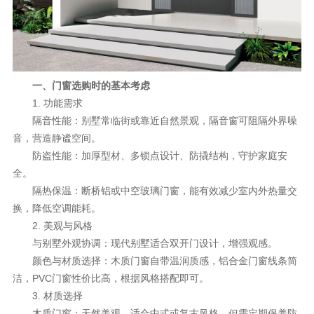
理想生活
新视界
新标赋能中心
一、门窗选购时的基本考虑
1. 功能需求
加盟合作
隔音性能：别墅常临街或靠近自然景观，隔音窗可阻隔外界噪
品牌资讯
音，营造静谧空间。
防盗性能：加厚型材、多锁点设计、防撬结构，守护家庭安
新标铝业
全。
隔热保温：断桥铝或中空玻璃门窗，能有效减少室内外热量交
换，降低空调能耗。
2. 美观与风格
与别墅外观协调：现代别墅适合双开门设计，增强观感。
颜色与材质选择：木质门窗自带温润质感，铝合金门窗线条简
洁，PVC门窗性价比高，根据风格搭配即可。
3. 材质选择
木质门窗：天然美观，适合中式或复古风格，但需定期保养防