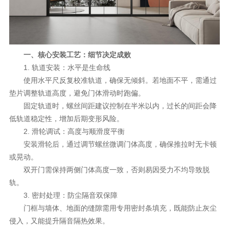
理想生活
新视界
一、核心安装工艺：细节决定成败
新标赋能中心
1. 轨道安装：水平是生命线
加盟合作
使用水平尺反复校准轨道，确保无倾斜。若地面不平，需通过
垫片调整轨道高度，避免门体滑动时跑偏。
品牌资讯
固定轨道时，螺丝间距建议控制在半米以内，过长的间距会降
新标铝业
低轨道稳定性，增加后期变形风险。
2. 滑轮调试：高度与顺滑度平衡
安装滑轮后，通过调节螺丝微调门体高度，确保推拉时无卡顿
或晃动。
双开门需保持两侧门体高度一致，否则易因受力不均导致脱
轨。
3. 密封处理：防尘隔音双保障
门框与墙体、地面的缝隙需用专用密封条填充，既能防止灰尘
侵入，又能提升隔音隔热效果。