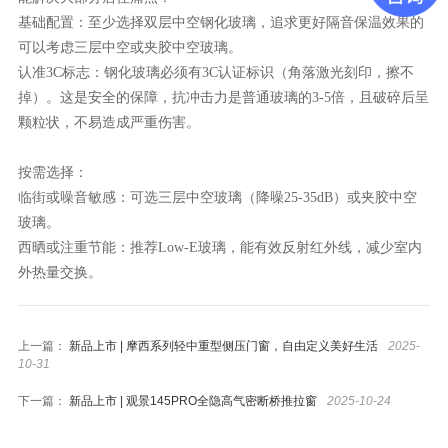
基础配置：至少选择双层中空钢化玻璃，追求更好隔音保温效果的
可以考虑三层中空或夹胶中空玻璃。
（角落激光刻印，擦不
认准
3C标志：钢化玻璃必须有3C认证标识
掉）
。这是安全的保障，抗冲击力是普通玻璃的
3-5倍，且破碎后呈
颗粒状，不易造成严重伤害。
按需选择：
临街或噪音敏感：可选三层中空玻璃（
）或夹胶中空
降噪
25-35dB
玻璃。
西晒或注重节能：推荐
Low-E玻璃，能有效反射红外线，减少室内
外热量交换。
上一篇：
新品上市 | 摩西系列轻中重型侧压门窗，自由定义美好生活
2025-
10-31
下一篇：
新品上市 | 观景145PRO全隐高气密断桥推拉窗
2025-10-24