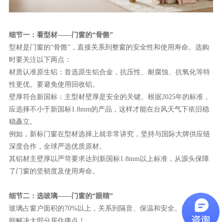
理想生活
新视界
细节一：看型材
——门窗的“骨骼”
型材是门窗的
“骨骼”，直接关系到整窗的安全性和使用寿命。选购
新标赋能中心
时要关注以下两点：
材质认准原生铝：首选原生铝合金，抗压性、耐腐蚀、抗氧化等特
加盟合作
性更优。要避免使用回收铝。
品牌资讯
壁厚符合新国标：主型材壁厚是安全的关键。根据
2025年的标准，
应选择不小于新国标1.8mm的产品，这样才能在台风天气下依旧稳
新标铝业
稳矗立。
例如，新标门窗在型材选择上就非常讲究，坚持与国际大牌供应链
深度合作，全球严选优质原材。
其铝材主壁厚以严苛要求达到新国标
1.8mm以上标准，从源头保障
了门窗的坚韧度及使用寿命。
细节二：选玻璃
——门窗的“眼睛”
玻璃占窗户面积的
70%以上，关系到隔音、保温和安全。选对玻璃
！
能解决大部分居住痛点