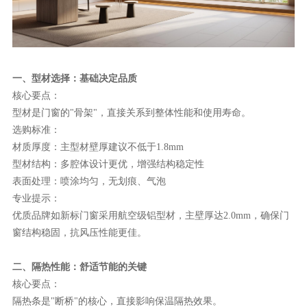
理想生活
新视界
新标赋能中心
一、型材选择：基础决定品质
核心要点：
加盟合作
型材是门窗的
"骨架"，直接关系到整体性能和使用寿命。
选购标准：
品牌资讯
材质厚度：主型材壁厚建议不低于
1.8mm
新标铝业
型材结构：多腔体设计更优，增强结构稳定性
表面处理：喷涂均匀，无划痕、气泡
专业提示：
优质品牌如新标门窗采用航空级铝型材，主壁厚达
2.0mm，确保门
窗结构稳固，抗风压性能更佳。
二、隔热性能：舒适节能的关键
核心要点：
隔热条是
"断桥"的核心，直接影响保温隔热效果。