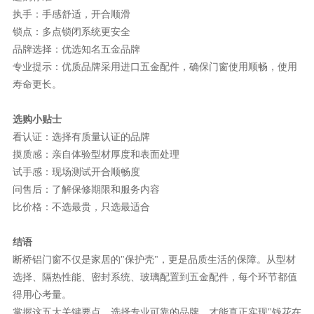
执手：手感舒适，开合顺滑
锁点：多点锁闭系统更安全
品牌选择：优选知名五金品牌
专业提示：优质品牌采用进口五金配件，确保门窗使用顺畅，使用
寿命更长。
选购小贴士
看认证：选择有质量认证的品牌
摸质感：亲自体验型材厚度和表面处理
试手感：现场测试开合顺畅度
问售后：了解保修期限和服务内容
比价格：不选最贵，只选最适合
结语
断桥铝门窗不仅是家居的
"保护壳"，更是品质生活的保障。从型材
选择、隔热性能、密封系统、玻璃配置到五金配件，每个环节都值
得用心考量。
掌握这五大关键要点，选择专业可靠的品牌，才能真正实现
"钱花在