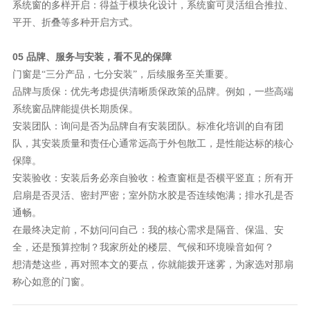
系统窗的多样开启：得益于模块化设计，系统窗可灵活组合推拉、
平开、折叠等多种开启方式。
05 品牌、服务与安装，看不见的保障
门窗是
“三分产品，七分安装”，后续服务至关重要。
品牌与质保：优先考虑提供清晰质保政策的品牌。例如，一些高端
系统窗品牌能提供长期质保。
安装团队：询问是否为品牌自有安装团队。标准化培训的自有团
队，其安装质量和责任心通常远高于外包散工，是性能达标的核心
保障。
安装验收：安装后务必亲自验收：检查窗框是否横平竖直；所有开
启扇是否灵活、密封严密；室外防水胶是否连续饱满；排水孔是否
通畅。
在最终决定前，不妨问问自己：我的核心需求是隔音、保温、安
全，还是预算控制？我家所处的楼层、气候和环境噪音如何？
想清楚这些，再对照本文的要点，你就能拨开迷雾，为家选对那扇
称心如意的门窗。