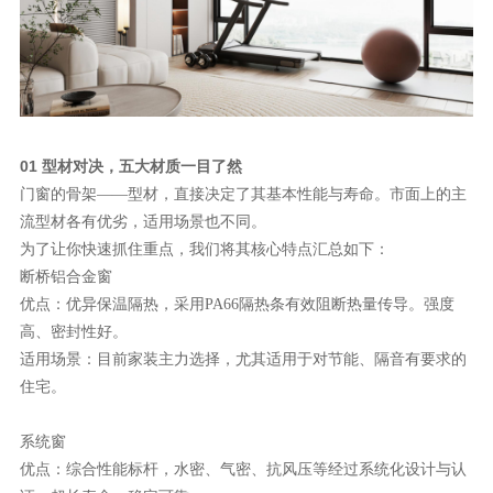
理想生活
新视界
新标赋能中心
加盟合作
01 型材对决，五大材质一目了然
门窗的骨架
——型材，直接决定了其基本性能与寿命。市面上的主
品牌资讯
流型材各有优劣，适用场景也不同。
为了让你快速抓住重点，我们将其核心特点汇总如下：
新标铝业
断桥铝合金窗
优点：
优异保温隔热，采用
PA66隔热条有效阻断热量传导。强度
高、密封性好。
适用场景：目前家装主力选择，尤其适用于对节能、隔音有要求的
住宅。
系统窗
优点：综合性能标杆，水密、气密、抗风压等经过系统化设计与认