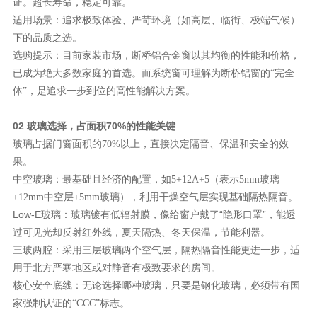
证。超长寿命，稳定可靠。
适用场景：追求极致体验、严苛环境（如高层、临街、极端气候）
下的品质之选。
选购提示：目前家装市场，断桥铝合金窗以其均衡的性能和价格，
已成为绝大多数家庭的首选。而系统窗可理解为断桥铝窗的
“完全
体”，是追求一步到位的高性能解决方案。
02 玻璃选择，占面积70%的性能关键
的效
玻璃占据门窗面积的
70%以上，直接决定隔音、保温和安全
果。
（
中空玻璃：最基础且经济的配置，如
5+12A+5
表示
5mm玻璃
），利用干燥空气层实现基础隔热隔音。
+12mm中空层+5mm玻璃
Low-E玻璃：玻璃镀有低辐射膜，像给窗户戴了“隐形口罩”，能透
过可见光却反射红外线，夏天隔热、冬天保温，节能利器。
三玻两腔：采用三层玻璃两个空气层，隔热隔音性能更进一步，适
用于北方严寒地区或对静音有极致要求的房间。
核心安全底线：无论选择哪种玻璃，只要是钢化玻璃，必须带有国
家强制认证的
“CCC”标志。