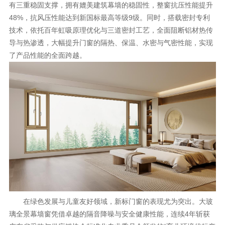
有三重稳固支撑，拥有媲美建筑幕墙的稳固性，整窗抗压性能提升
理想生活
48%，抗风压性能达到新国标最高等级9级。同时，搭载密封专利
技术，依托百年虹吸原理优化与三道密封工艺，全面阻断铝材热传
新视界
导与热渗透，大幅提升门窗的隔热、保温、水密与气密性能，实现
新标赋能中心
了产品性能的全面跨越。
加盟合作
品牌资讯
新标铝业
在绿色发展与儿童友好领域，新标门窗的表现尤为突出。大玻
璃全景幕墙窗凭借卓越的隔音降噪与安全健康性能，连续4
年斩获