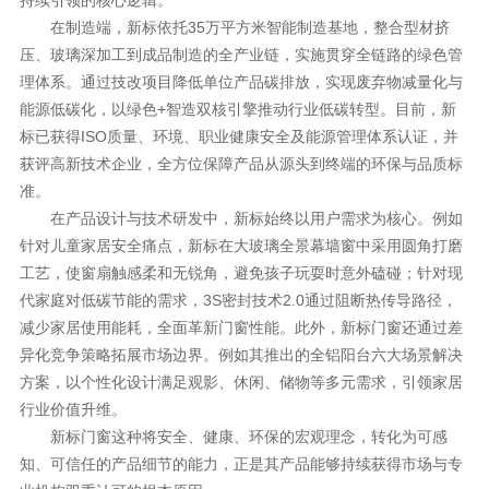
持续引领的核心逻辑。
在制造端，新标依托
35万平方米智能制造基地，整合型材挤
压、玻璃深加工到成品制造的全产业链，实施贯穿全链路的绿色管
理体系。通过技改项目降低单位产品碳排放，实现废弃物减量化与
能源低碳化，以绿色+智造双核引擎推动行业低碳转型。目前，新
标已获得ISO质量、环境、职业健康安全及能源管理体系认证，并
获评高新技术企业，全方位保障产品从源头到终端的环保与品质标
准。
在产品设计与技术研发中，新标始终以用户需求为核心。例如
针对儿童家居安全痛点，新标在大玻璃
全景幕墙窗中采用圆角打磨
工艺，使窗扇触感柔和无锐角，避免孩子玩耍时意外磕碰；针对现
代家庭对低碳节能的需求，
3S密封技术2.0通过阻断热传导路径，
减少家居使用能耗，全面革新门窗性能。此外，新标门窗还通过差
异化竞争策略拓展市场边界。例如其推出的全铝阳台六大场景解决
方案，以个性化设计满足观影、休闲、储物等多元需求，引领家居
行业价值升维。
新标门窗这种将安全、健康、环保的宏观理念，转化为可感
知、可信任的产品细节的能力，正是其产品能够持续获得市场与专