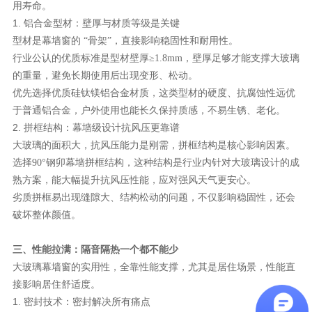
用寿命。
1. 铝合金型材：壁厚与材质等级是关键
型材是幕墙窗的
“骨架”，直接影响稳固性和耐用性。
行业公认的优质标准是型材壁厚
≥1.8mm，壁厚足够才能支撑大玻璃
的重量，避免长期使用后出现变形、松动。
优先选择优质硅钛镁铝合金材质，这类型材的硬度、抗腐蚀性远优
于普通铝合金，户外使用也能长久保持质感，不易生锈、老化。
2. 拼框结构：幕墙级设计抗风压更靠谱
大玻璃的面积大，抗风压能力是刚需，拼框结构是核心影响因素。
选择
90°钢卯幕墙拼框结构，这种结构是行业内针对大玻璃设计的成
熟方案，能大幅提升抗风压性能，应对强风天气更安心。
劣质拼框易出现缝隙大、结构松动的问题，不仅影响稳固性，还会
破坏整体颜值。
三、性能拉满：隔音隔热一个都不能少
大玻璃幕墙窗的实用性，全靠性能支撑，尤其是居住场景，性能直
接影响居住舒适度。
1. 密封技术：密封解决所有痛点