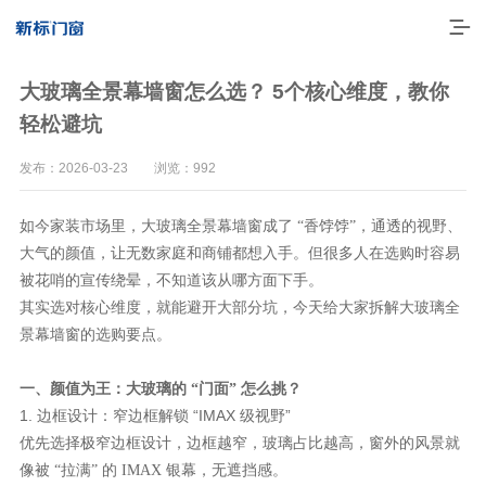
大玻璃全景幕墙窗怎么选？ 5个核心维度，教你
轻松避坑
发布：2026-03-23 浏览：992
如今家装市场里，大玻璃全景幕墙窗成了
“香饽饽”，通透的视野、
大气的颜值，让无数家庭和商铺都想入手。但很多人在选购时容易
被花哨的宣传绕晕，不知道该从哪方面下手。
其实选对核心维度，就能避开大部分坑，今天给大家拆解大玻璃全
景幕墙窗的选购要点。
走进新标
高端门窗
？
一、颜值为王：大玻璃的
“门面” 怎么挑
1. 边框设计：窄边框解锁 “IMAX 级视野”
一体化产品
优先选择极窄边框设计，边框越窄
，玻璃占比越高，窗外的风景就
像被
门窗实力派
“拉满” 的 IMAX 银幕，无遮挡感。