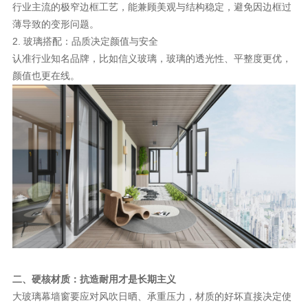
行业主流的极窄边框工艺，能兼顾美观与结构稳定，避免因边框过
理想生活
薄导致的变形问题。
2. 玻璃搭配：品质决定颜值与安全
新视界
认准行业知名品牌，比如信义玻璃，玻璃的透光性、平整度更优，
新标赋能中心
颜值也更在线。
加盟合作
品牌资讯
新标铝业
二、硬核材质：抗造耐用才是长期主义
大玻璃幕墙窗要应对风吹日晒、承重压力，材质的好坏直接决定使