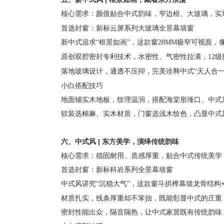
核心需求：颜值贴合中式韵味，窄边框、大玻璃，实
首选封窗：新标云屏系列大玻璃全景幕墙窗
新中式追求
“框景如画”，这款窗28MM极窄可视面
原创双腔密封专利技术，水密性、气密性拉满，
12
落地玻璃设计，通透不压抑，完美诠释中式
“天人合
小白搭配技巧
地面铺实木地板，纹理温润，搭配海棠形垭口、中式
软装选棉麻、实木材质，门窗选浅木纹色，凸显中式
六、中式风
|
东方美学，演绎传统韵味
核心需求：稳固耐用、质感厚重，贴合中式传统美学
首选封窗：新标科岩系列全景幕墙窗
斗拱榫幕墙龙骨结构
中式风讲究
“沉稳大气”，这款窗
材质扎实，线条厚重却不笨拙，既能彰显中式的庄重
密封性能出众，隔音隔热，让中式家居既有传统韵味