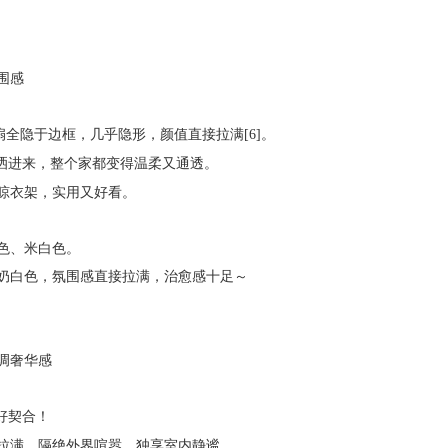
围感
扇全隐于边框，几乎隐形，颜值直接拉满[6]。
璃洒进来，整个家都变得温柔又通透。
晾衣架，实用又好看。
色、米白色。
奶白色，氛围感直接拉满，治愈感十足～
调奢华感
！
好契合
拉满，隔绝外界喧嚣，独享室内静谧。