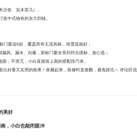
木沙发、实木茶几）。
打造中式独有的东方韵味。
新标门窗这6款，覆盖所有主流风格，按需选就好；
免后期漏风、漏水、自爆，新标门窗全系列符合国标，放心选；
面、地面，不突兀，小白直接按上面的搭配技巧来。
装出好看又实用的效果！
收藏起来，装修时直接翻，避免踩坑～
评论区说
的美好
指南，小白也能闭眼冲