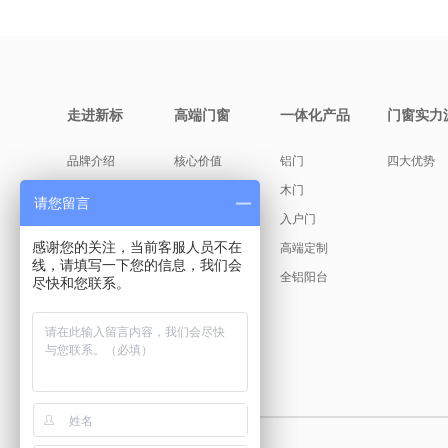
走进新标
高端门窗
一体化产品
门窗实力
品牌介绍
核心价值
铝门
四大优势
缘起故事
产品美学
木门
请您留言
创始人说
入户门
感谢您的关注，当前客服人员不在
发展历程
高端定制
线，请填写一下您的信息，我们会
荣耀见证
全铝阳台
尽快和您联系。
新标文化
古天乐代言