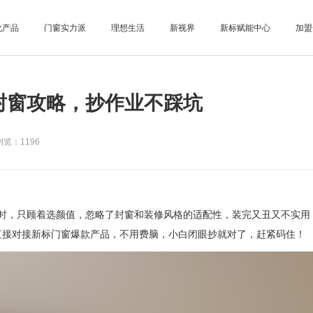
化产品
门窗实力派
理想生活
新视界
新标赋能中心
加盟
封窗攻略，抄作业不踩坑
览：1196
时，只顾着选颜值，忽略了封窗和装修风格的适配性，装完又丑又不实用
！
直接对接新标门窗爆款产品，不用费脑，小白闭眼抄就对了，赶紧码住