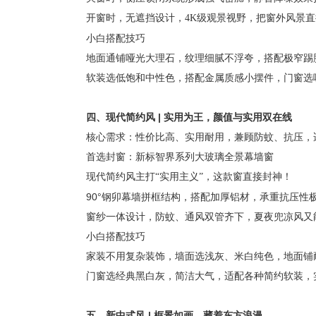
开窗时，无遮挡设计，
4K级观景视野，把窗外风景直
小白搭配技巧
地面通铺哑光大理石，纹理细腻不浮夸，搭配极窄踢
软装选低饱和中性色，搭配金属质感小摆件，门窗选
四、现代简约风
|
实用为王，颜值与实用双在线
核心需求：性价比高、实用耐用，兼顾防蚊、抗压，
首选封窗：新标智界系列大玻璃全景幕墙窗
！
现代简约风主打
“实用主义”，这款窗直接封神
90°钢卯幕墙拼框结构，搭配加厚铝材，承重抗压性
窗纱一体设计，防蚊、通风双管齐下，夏夜兜凉风又
小白搭配技巧
家装不用复杂装饰，墙面选浅灰、米白纯色，地面铺
门窗选经典黑白灰，简洁大气，适配各种简约软装，
五、新中式风
|
框景如画，藏着东方浪漫