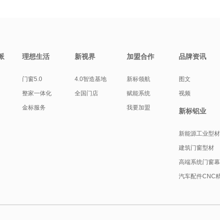
派
理想生活
新视界
加盟合作
品牌资讯
门窗5.0
4.0智造基地
新标领航
图文
整家一体化
全国门店
赋能系统
视频
金标服务
我要加盟
新标铝业
新能源工业型
建筑门窗型材
高端系统门窗
汽车配件CNC