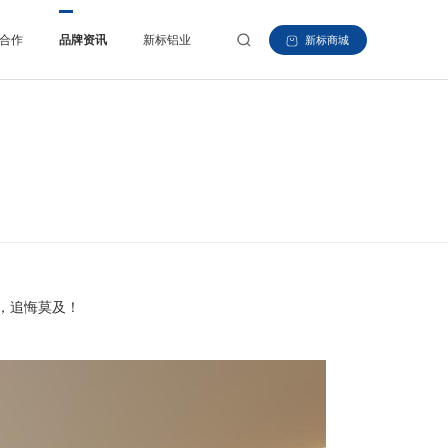
合作
品牌资讯
新标铝业
新标商城
，追悔莫及！