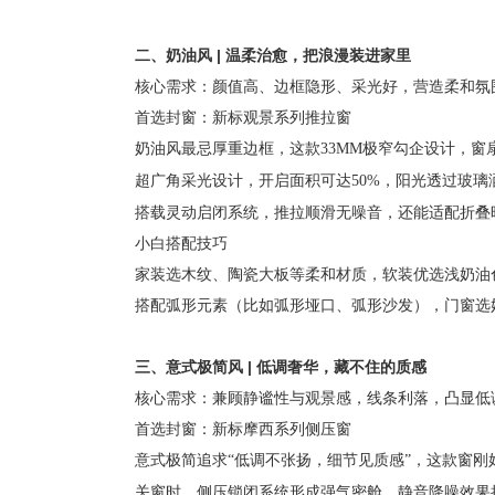
二、奶油风
|
温柔治愈，把浪漫装进家里
核心需求：颜值高、边框隐形、采光好，营造柔和氛
首选封窗：新标观景系列推拉窗
奶油风最忌厚重边框，这款
33MM极窄勾企设计，窗
超广角采光设计，开启面积可达
50%，阳光透过玻
搭载灵动启闭系统，推拉顺滑无噪音，还能适配折叠
小白搭配技巧
家装选木纹、陶瓷大板等柔和材质，软装优选浅奶油
搭配弧形元素（比如弧形垭口、弧形沙发），门窗选
三、意式极简风
|
低调奢华，藏不住的质感
核心需求：兼顾静谧性与观景感，线条利落，凸显低
首选封窗：新标摩西系列侧压窗
意式极简追求
“低调不张扬，细节见质感”，这款窗刚
关窗时，侧压锁闭系统形成强气密舱，静音降噪效果