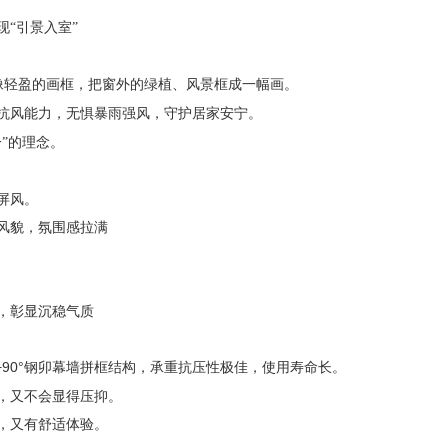
现
“引景入室”
，像轻盈的画框，把窗外的绿植、风景框成一幅画。
级抗风能力，无惧暴雨强风，守护居家安宁。
一”的理念。
屏风。
风貌，氛围感拉满
，彰显沉稳气质
+90°钢卯幕墙拼框结构，承重抗压性极佳，使用寿命长。
，又不会显得压抑。
，又有舒适体验。