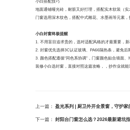
小白搭配技巧
地面通铺哑光砖，耐脏又好打理，搭配实木软装（实
门窗选用深木纹色，搭配中式雕花、水墨画等元素，
小白封窗终极提醒
1. 不用盲目追求贵的，选对适配风格的才最重要，
2. 封窗优先选择3C认证玻璃、PA66隔热条，避
3. 颜色搭配遵循“同色系协调”，门窗颜色贴合墙
装修小白选封窗，直接对照这篇攻略，，抄作业就能
上一篇：
盈光系列 | 厨卫外开全景窗，守护家
下一篇：
封阳台门窗怎么选？2026最新避坑