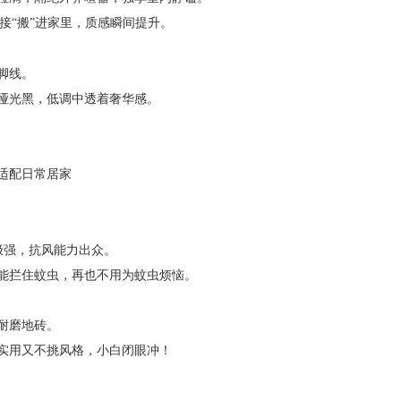
接“搬”进家里，质感瞬间提升。
脚线。
哑光黑，低调中透着奢华感。
适配日常居家
极强，抗风能力出众。
能拦住蚊虫，再也不用为蚊虫烦恼。
耐磨地砖。
实用又不挑风格，小白闭眼冲！