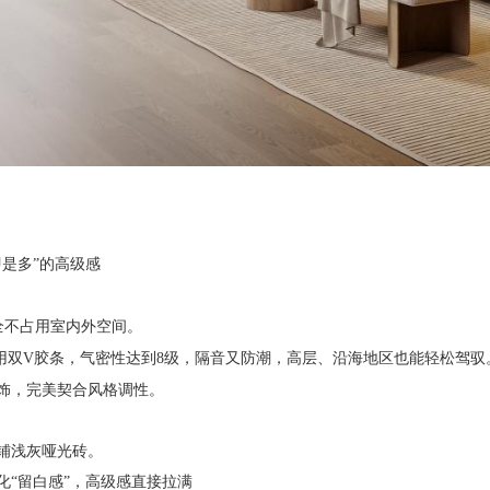
即是多”的高级感
全不占用室内外空间。
专用双V胶条，气密性达到8级，隔音又防潮，高层、沿海地区也能轻松驾驭
饰，完美契合风格调性。
铺浅灰哑光砖。
化
“留白感”，高级感直接拉满