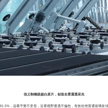
信义制镜级超白原片，创造全景通透采光
1.5%，远看平整不变形，近看视野通透不偏色，有效杜绝普通玻璃发绿