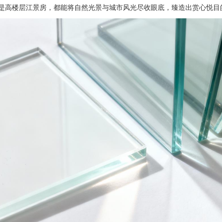
是高楼层江景房，都能将自然光景与城市风光尽收眼底，臻造出赏心悦目