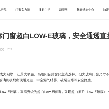
化产品
门窗实力派
理想生活
新视界
新标赋能中心
加盟
门窗超白LOW-E玻璃，安全通透直
浏览：763
成为别墅、江景大平层、高端阳台封窗的主流选择。但大玻璃门窗尺寸
玻璃则极易出现透光差、中空漏气结雾、破裂自爆等安全隐患。
w-E玻璃，重磅升级为超白Low-E玻璃，采用超白原片+Low-E镀