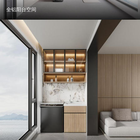
新视界
全铝阳台空间
新标赋能中心
加盟合作
品牌资讯
新标铝业