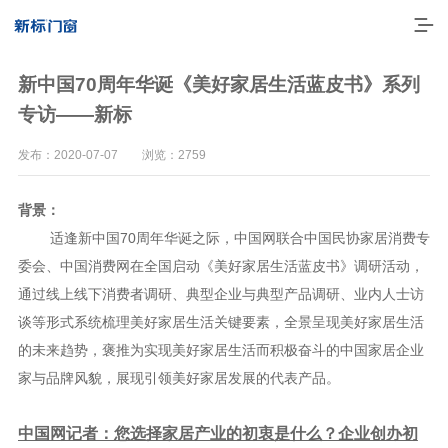
新中国70周年华诞《美好家居生活蓝皮书》系列
专访——新标
发布：2020-07-07 浏览：2759
背景：
适逢新中国70周年华诞之际，中国网联合中国民协家居消费专
委会、中国消费网在全国启动《美好家居生活蓝皮书》调研活动，
通过线上线下消费者调研、典型企业与典型产品调研、业内人士访
走进新标
谈等形式系统梳理美好家居生活关键要素，全景呈现美好家居生活
的未来趋势，褒推为实现美好家居生活而积极奋斗的中国家居企业
高端门窗
家与品牌风貌，展现引领美好家居发展的代表产品。
一体化产品
中国网记者：您选择家居产业的初衷是什么？企业创办初
门窗实力派