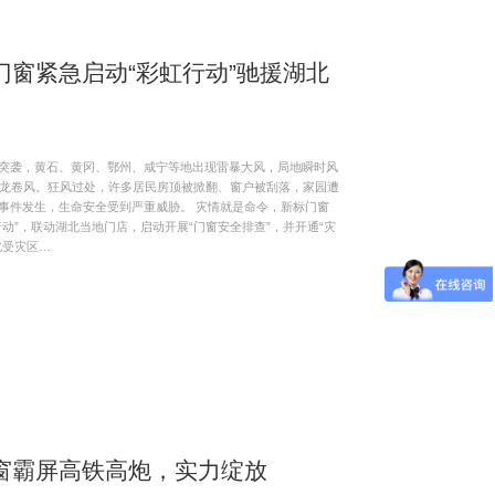
门窗紧急启动“彩虹行动”驰援湖北
突袭，黄石、黄冈、鄂州、咸宁等地出现雷暴大风，局地瞬时风
见龙卷风。狂风过处，许多居民房顶被掀翻、窗户被刮落，家园遭
事件发生，生命安全受到严重威胁。 灾情就是命令，新标门窗
动”，联动湖北当地门店，启动开展“门窗安全排查”，并开通“灾
北受灾区…
窗霸屏高铁高炮，实力绽放