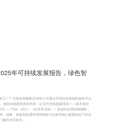
025年可持续发展报告，绿色智
色工厂广东新标智能家居有限公司通过可持续发展国际服务平台
告》。报告依据财政部发布的《企业可持续披露准则——基本准则
1号——气候（试行）（征求意见稿）》及相关应用指南编制，
理、战略、风险和机遇管理和指标与目标等核心披露框架下的实
门窗技术革新为…