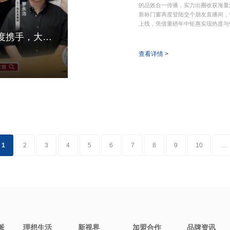
的品效合一传播，实力出圈收获海量
新标门窗再度登陆交个朋友直播间，
上线，凭借重磅年中钜惠实现热度与
直播战绩创新高！新标门窗×交个朋友二度携手，大玻璃品类流量销量双爆火
查看详情 >
1
2
3
4
5
6
7
8
9
10
…
派
理想生活
新视界
加盟合作
品牌资讯