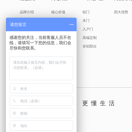
品牌介绍
核心价值
铝门
四大优势
缘起故事
产品美学
木门
请您留言
创始人说
入户门
感谢您的关注，当前客服人员不在
发展历程
高端定制
线，请填写一下您的信息，我们会
荣耀见证
全铝阳台
尽快和您联系。
新标文化
古天乐代言
懂你，更懂生活