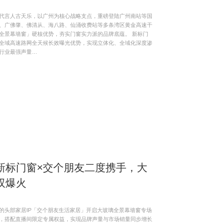
代言人古天乐，以广州为核心战略支点，重磅登陆广州南站等国
、广佛肇、佛清从、海八路、仙涌收费站等多条湾区黄金高速干
全景幕墙窗」硬核优势，夯实门窗实力派的品牌底蕴。 新标门
全域高速路网全天候长效曝光优势，实现立体化、全域化深度渗
行业最强声量…
新标门窗×交个朋友二度携手，大
双爆火
的头部家居IP「交个朋友生活家居」开启大玻璃全景幕墙窗专场
，搭配直播间限定专属权益，实现品牌声量与市场销量同步增长