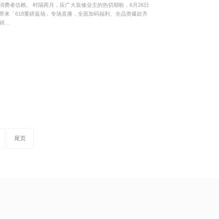
消费者信赖。 时隔两月，应广大装修业主的热切期盼，6月26日
带来「618重磅返场」专场直播，全面加码福利、全品类爆款齐
销…
尾页