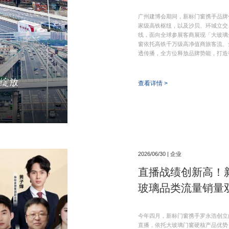
广州建博会期间，新标门窗携手品牌
家级高铁枢纽，以及沙贝、环城立交
线，面向全球参展客商展现「大玻璃
窗依托高铁千万级高净值商旅客流、
透传播，全方位释放品牌势能，打造
力绽放
查看详情 >
2026/06/30 | 企业
直播战绩创新高！
玻璃品类流量销量
今年四月，新标门窗携手罗永浩创立
直播，依托大玻璃门窗硬核产品优势