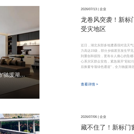
2026/07/13 | 企业
龙卷风突袭！新标
受灾地区
近日，湖北东部多地遭遇强对流天气
力高达15级，部分乡镇甚至发生罕
到重创和损毁，更有令人痛心的坠楼
心系灾区群众安危，紧急展开“彩虹行
后换窗专项绿色通道”，全力驰援湖
龙卷风突袭！新标门窗紧急启动“彩虹行动”驰援湖北受灾地区
查看详情 >
2026/07/06 | 企业
藏不住了！新标门