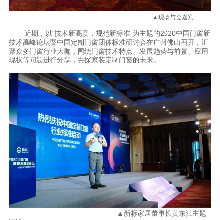
理想生活
▲现场与会嘉宾
近期，以“技术新高度，规范新标准”为主题的2020中国门窗新
新视界
技术高峰论坛暨中国定制门窗团体标准研讨会在广州佛山召开，汇
聚众多门窗行业大咖，围绕门窗技术特点、发展趋势与前景、应用
新标赋能中心
现状等问题进行分享，共探家装定制门窗的未来。
加盟合作
品牌资讯
新标铝业
▲新标家居董事长黄东江主题