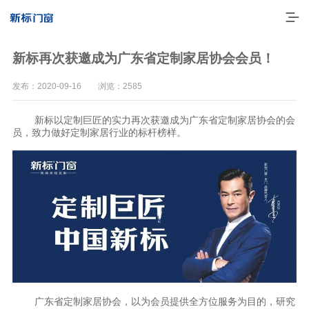
新标再次获邀成为广东省定制家居协会会员！
发布：2020-09-16 浏览：2585
新标以定制巨匠的实力再次获邀成为广东省定制家居协会的会
员，致力做好定制家居行业的标杆榜样。
走进新标
高端门窗
一体化产品
门窗实力派
广东省定制家居协会，以为会员提供全方位服务为目的，研究