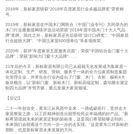
2018年，新标家居斩获“2018年百度家居行业卓越品牌奖”荣誉称
号。
2019年，新标家居在中国木门网联合《中国门业专刊》共同举办的
木门行业重量级网络评选活动荣获“2019年度中国木门十大人气品
牌”奖牌。除此之外，新标家居还先后获得“设计口碑奖”、“中国家居
行业超级大牌”、“中国泛家居500强单位”等多项殊荣。
2020年，获评“年度家居五星服务店面”；荣获“中国铝合金门窗十大
品牌”；荣获“影响力门窗十大品牌”……
21年后的今天，新标家居有限公司已从籍籍无名发展成为集家居一
体化定制、生产、研发、营销、服务于一体的全方位家居制造集团
化管理企业，并率先在行业内提出了门窗、木门、衣柜、橱柜4大
板块概念，以“新标门窗、新标木门、新标高端定制，森珀雅全屋定
制四大品牌”并驾齐驱，重点发展大家居领域。
【后记】
二十一年创业史，黄东江从风雨中走来，一路砥砺前行，坚持走大
家居整装之路，以工匠精神创造出能带给民众幸福感的好产品。“新
标希望成就未来的家居定制的新标准，这是我们希望能够达到的，
未来我们会朝着这个方向一步一步的去实现。”这是黄东江对新标的
期盼，也是新标家居未来发展的方向。