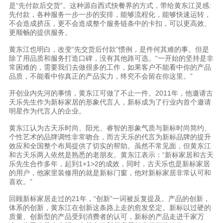
是“先付款后交货”。这种源自西式快餐界的方式，带给黄东江灵感:
先付款，各种服务一步一步的安排，能够流程化，能够快速运转，
不会造成挤压，更不会造成整个服务链条中的卡扣，可以更高效、
更顺畅的提供服务。
黄东江也明白，改变“先交货后付款”惯例，是件何其难的事。但是
除了用品质和服务打造口碑，没有其他路可选。“一开始的坚持是非
常困难的，需要我们去做很多的工作，如果客户不能看中你的产品
品质，不能看中你真正的产品实力，终究不会留在你这里。”
开创业内先河的事情，黄东江可做了不止一件。2011年，他邀请古
天乐先生作为新标家居的形象代言人，新标成为了行业内首个邀请
明星作为代言人的企业。
黄东江认为古天乐时尚、阳光、睿智的形象气质与新标时尚简约、
个性艺术的品牌调性非常吻合，而古天乐的代言为新标品牌的提升
效应和全国整个布局提供了切实的帮助。虽然不常见面，但黄东江
和古天乐两人依然是熟悉的老朋友。黄东江表示：“新标家居和古天
乐先生合作多年，起到1+1>2的成效，同时，古天乐也是新标家居
的用户，他家里装修用的就是新标门窗，他对新标家居非常认可和
喜欢。”
回顾新标家居走过的21年，“创新”一词被反复提及。产品的创新，
体系的创新，黄东江在创新这条路上走的愈发坚定。新标以过硬的
质量、创新型的产品受到消费者的认可，新标的产品走进千家万