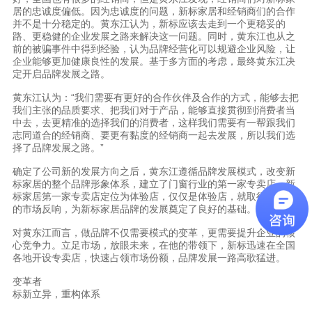
居的忠诚度偏低。因为忠诚度的问题，新标家居和经销商们的合作
并不是十分稳定的。黄东江认为，新标应该去走到一个更稳妥的
路、更稳健的企业发展之路来解决这一问题。同时，黄东江也从之
前的被骗事件中得到经验，认为品牌经营化可以规避企业风险，让
企业能够更加健康良性的发展。基于多方面的考虑，最终黄东江决
定开启品牌发展之路。
黄东江认为：“我们需要有更好的合作伙伴及合作的方式，能够去把
我们主张的品质要求、把我们对于产品，能够直接贯彻到消费者当
中去，去更精准的选择我们的消费者，这样我们需要有一帮跟我们
志同道合的经销商、要更有黏度的经销商一起去发展，所以我们选
择了品牌发展之路。”
确定了公司新的发展方向之后，黄东江遵循品牌发展模式，改变新
标家居的整个品牌形象体系，建立了门窗行业的第一家专卖店。新
标家居第一家专卖店定位为体验店，仅仅是体验店，就取得了很好
的市场反响，为新标家居品牌的发展奠定了良好的基础。
对黄东江而言，做品牌不仅需要模式的变革，更需要提升企业的核
心竞争力。立足市场，放眼未来，在他的带领下，新标迅速在全国
各地开设专卖店，快速占领市场份额，品牌发展一路高歌猛进。
变革者
标新立异，重构体系