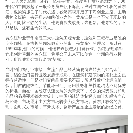
“十亿人民九亿商，还有一亿在寻找”。在改革开放的浪潮之下，90
年代的中国掀起了一股公务员辞职下海潮，当时在国企任职的黄东
江，也紧紧抓住了时代机遇，毅然离职开启了下海创业之路。主动
丢掉金饭碗，去开启未知的创业之路，黄东江是一个不安于现状的
人。相对比平静的生活，他更喜欢去改变，去创新。他寻找的，不
只是钱，还有生命的意义。
黄东江毕业于华南理工大学建筑工程专业，建筑和工程行业是他的
专业领域。在擅长的领域做专业的事，是黄东江的理念，所以在
1999年刚创业的时候，他选择直接进入门窗行业。拒绝循规蹈矩，
追求创造革新的黄东江，希望公司未来可以创造一个新的行业标
准，所以他将公司取名为“新标”。
当时的门窗行业市场，主流产品已经从简易窗户转变到铝合金门
窗，铝合金门窗行业发展趋于成熟，在建筑和建筑物的搭配上面已
拥有普适性，但是对门窗的品质要求不高，所以导致行业标准偏
低，门窗的隔热性、节能环保性、耐用性等相关性能均达不到优秀
的标准。而在中国经济快速发展的大背景下，民众的消费能力和对
产品的品质要求都大大提升，中国的经济体制逐步由计划经济向市
场经济，市场逐渐由卖方市场转变为买方市场。黄东江敏锐的发
现，面对买方市场，革新技术、创新产品是企业发展的必经之路。