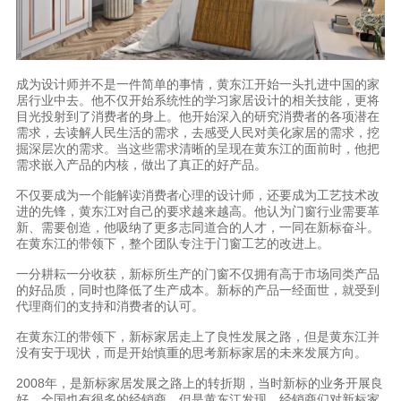
成为设计师并不是一件简单的事情，黄东江开始一头扎进中国的家
居行业中去。他不仅开始系统性的学习家居设计的相关技能，更将
目光投射到了消费者的身上。他开始深入的研究消费者的各项潜在
需求，去读解人民生活的需求，去感受人民对美化家居的需求，挖
掘深层次的需求。当这些需求清晰的呈现在黄东江的面前时，他把
需求嵌入产品的内核，做出了真正的好产品。
不仅要成为一个能解读消费者心理的设计师，还要成为工艺技术改
进的先锋，黄东江对自己的要求越来越高。他认为门窗行业需要革
新、需要创造，他吸纳了更多志同道合的人才，一同在新标奋斗。
在黄东江的带领下，整个团队专注于门窗工艺的改进上。
一分耕耘一分收获，新标所生产的门窗不仅拥有高于市场同类产品
的好品质，同时也降低了生产成本。新标的产品一经面世，就受到
代理商们的支持和消费者的认可。
在黄东江的带领下，新标家居走上了良性发展之路，但是黄东江并
没有安于现状，而是开始慎重的思考新标家居的未来发展方向。
2008年，是新标家居发展之路上的转折期，当时新标的业务开展良
好，全国也有很多的经销商，但是黄东江发现，经销商们对新标家