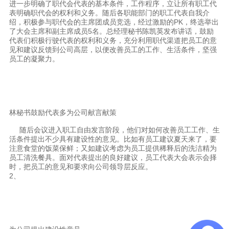
进一步明确了职代会代表的基本条件，工作程序，立让所有职工代
表明确职代会的权利和义务。随后各职能部门的职工代表自我介
理想生活
绍，积极参与职代会的主席团成员竞选，经过激励的PK，终选举出
了大会主席和副主席成员5名。总经理秘书陈凯英发布讲话，鼓励
新视界
代表们积极行驶代表的权利和义务，充分利用职代渠道把员工的意
见和建议反馈到公司高层，以便改善员工的工作、生活条件，坚强
新标赋能中心
员工的凝聚力。
加盟合作
品牌资讯
林秘书鼓励代表多为公司献言献策
新标铝业
随后会议进入职工自由发言阶段，他们对如何改善员工工作、生
活条件提出不少具有建设性的意见。比如有员工建议夏天来了，要
注意食堂的饭菜保鲜；又如建议考虑为员工提供稀释后的洗洁精为
员工清洗餐具。面对代表提出的良好建议，员工代表大会表示会择
时，把员工的意见和要求向公司领导层反应。
2、