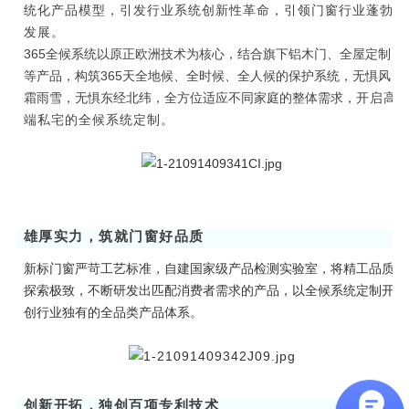
统化产品模型，引发行业系统创新性革命，引领门窗行业蓬勃
理想生活
发展。
365全候系统以原正欧洲技术为核心，结合旗下铝木门、全屋定制
新视界
等产品，
构筑
365天全地候
、
全时候
、
全人候
的保护系统，无惧风
霜雨雪，无惧东经北纬，
全方位
适应不同家庭的整体需求，
开启高
新标赋能中心
端私宅的全候系统定制。
加盟合作
品牌资讯
新标铝业
0
2
雄厚实力，筑就门窗好品质
新标门窗严苛工艺标准，自建国家级产品检测实验室，将精工品质
探索极致，不断研发出匹配消费者需求的产品，以全候系统定制开
创行业独有的全品类产品体系。
创新开拓，独创百项专利技术