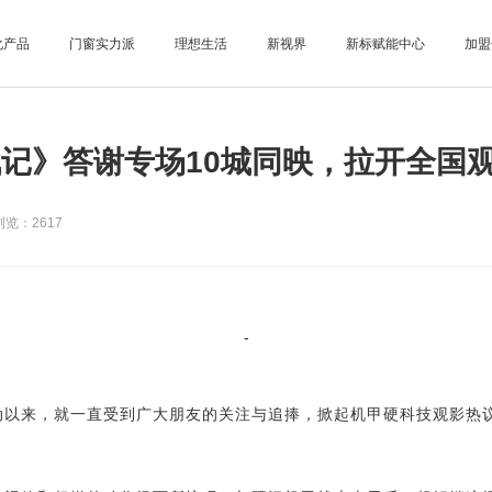
化产品
门窗实力派
理想生活
新视界
新标赋能中心
加盟
记》答谢专场10城同映，拉开全国
览：2617
-
动以来，就一直受到广大朋友的关注与追捧，掀起机甲硬科
技观影热