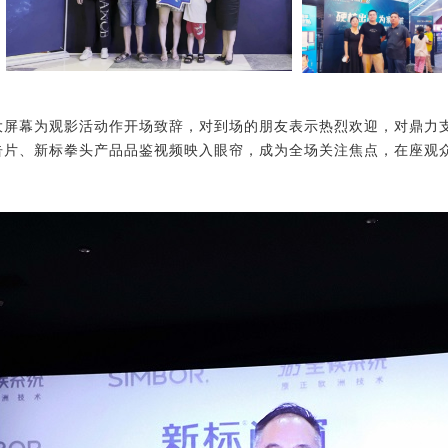
大屏幕为观影活动作开场致辞，对到场的朋友表示热烈欢迎，
对鼎力
告片、新标拳头产品品鉴视频
映
入眼帘
，
成
为全场
关注焦点
，在座观