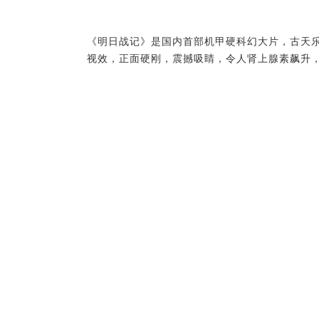
《明日战记》是国内首部机甲硬科幻大片，古天
视效，正面硬刚，震撼吸睛，令人肾上腺素飙升