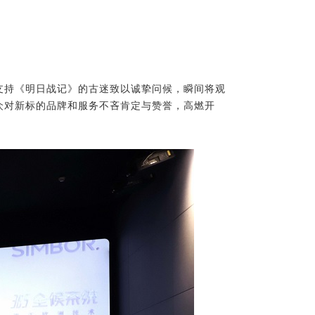
支持
《明日战记》的
古迷致以诚挚问候，瞬间将观
众
对新标的品牌和服务不吝肯定与赞誉，高燃开