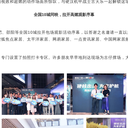
视效和超燃的动作场面所惊叹，与硬汉机甲战士古天乐一起解锁这场
全国10城同映，拉开高燃观影序幕
合肥、邵阳等全国10城拉开包场观影活动序幕，以答谢之名邀请一直
搜狐焦点家居、
太平洋家居、
网易家居、一点资讯家居、中国网家居
，专门设置了拍照打卡专区。
许多
朋友早早地到达现场
为古仔撑场，