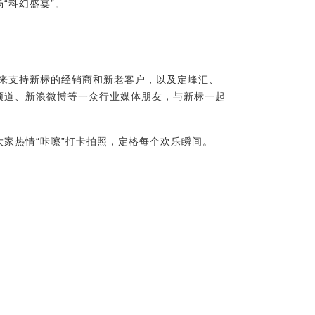
“科幻盛宴”。
以来支持新标的经销商和新老客户，以及定峰汇、
频道、
新浪微博
等一众行业媒体朋友
，与新标一起
大家热情“咔嚓”打卡拍照，定格每个欢乐瞬间。