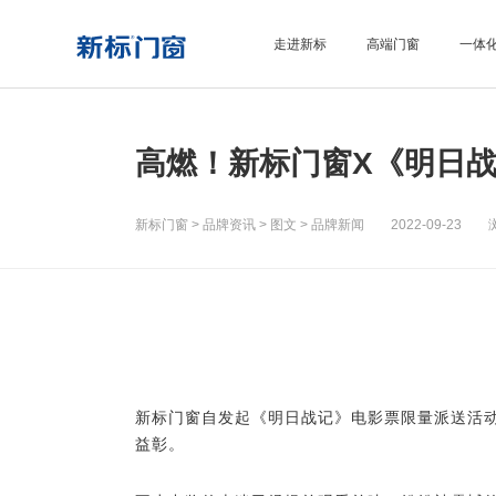
走进新标
高端门窗
一体
高燃！新标门窗X《明日战
新标门窗
>
品牌资讯
>
图文
>
品牌新闻
2022-09-23 浏
新标门窗自发起
《明日战记》电影票限量派送活
益彰。