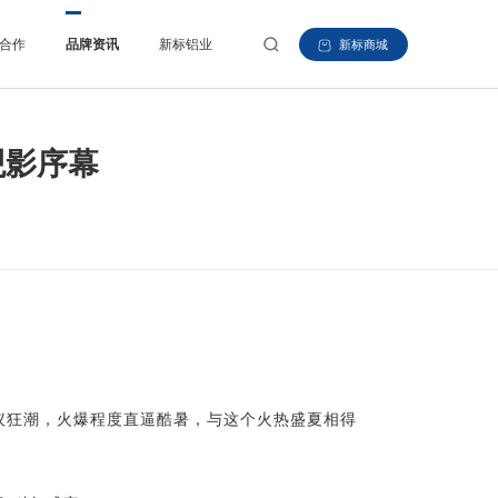
合作
品牌资讯
新标铝业
新标商城
观影序幕
议狂
潮，火爆程度直
逼酷暑，与这个火热盛夏相得