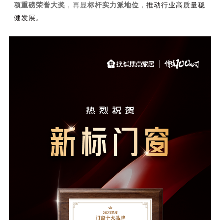
项重磅荣誉大奖
，再显
标杆实力派地位
，
推动行业高质量稳
理想生活
健发展。
新视界
新标赋能中心
加盟合作
品牌资讯
新标铝业