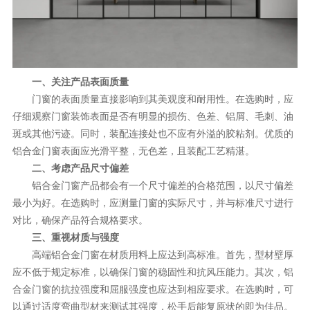
理想生活
新视界
新标赋能中心
一、关注产品表面质量
门窗的表面质量直接影响到其美观度和耐用性。在选购时，应
加盟合作
仔细观察门窗装饰表面是否有明显的损伤、色差、铝屑、毛刺、油
品牌资讯
斑或其他污迹。同时，装配连接处也不应有外溢的胶粘剂。优质的
铝合金门窗表面应光滑平整，无色差，且装配工艺精湛。
新标铝业
二、考虑产品尺寸偏差
铝合金门窗产品都会有一个尺寸偏差的合格范围，以尺寸偏差
最小为好。在选购时，应测量门窗的实际尺寸，并与标准尺寸进行
对比，确保产品符合规格要求。
三、重视材质与强度
高端铝合金门窗在材质用料上应达到高标准。首先，型材壁厚
应不低于规定标准，以确保门窗的稳固性和抗风压能力。其次，铝
合金门窗的抗拉强度和屈服强度也应达到相应要求。在选购时，可
以通过适度弯曲型材来测试其强度，松手后能复原状的即为佳品。