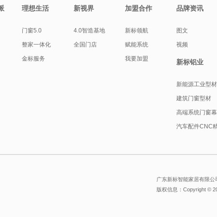
派
理想生活
新视界
加盟合作
品牌资讯
门窗5.0
4.0智造基地
新标领航
图文
整家一体化
全国门店
赋能系统
视频
金标服务
我要加盟
新标铝业
新能源工业型
建筑门窗型材
高端系统门窗
汽车配件CNC
广东新标智能家居有限公司
版权信息：Copyright © 