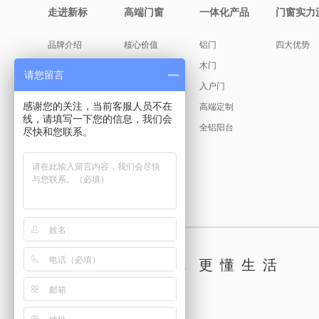
走进新标
高端门窗
一体化产品
门窗实力
品牌介绍
核心价值
铝门
四大优势
缘起故事
产品美学
木门
请您留言
创始人说
入户门
感谢您的关注，当前客服人员不在
发展历程
高端定制
线，请填写一下您的信息，我们会
荣耀见证
全铝阳台
尽快和您联系。
新标文化
古天乐代言
懂你，更懂生活