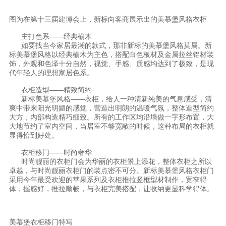
理想生活
图为在第十三届建博会上，新标向客商展示出的美慕堡风格衣柜
新视界
主打色系——经典榆木
如要找当今家居最潮的款式，那非新标的美慕堡风格莫属。新
标美慕堡风格以经典榆木为主色，搭配白色板材及金属拉丝铝材装
新标赋能中心
饰，外观和色泽十分自然，视觉、手感、质感均达到了极致，是现
代年轻人的理想家居色系。
加盟合作
衣柜造型——精致简约
品牌资讯
新标美慕堡风格——衣柜，给人一种清新纯美的气息感受，清
爽中带来阳光明媚的感觉，营造出明朗的温暖气氛，整体造型简约
大方，内部构造精巧细致。所有的工作区均沿墙做一字形布置，大
新标铝业
大地节约了室内空间，当居室不够宽敞的时候，这种布局的衣柜就
显得恰到好处。
衣柜移门——时尚奢华
时尚靓丽的衣柜门会为华丽的衣柜景上添花，整体衣柜之所以
卓越，与时尚靓丽衣柜门的装点密不可分。新标美慕堡风格衣柜门
采用今年最受欢迎的苹果系列及衣柜推拉竖框型材制作，宽窄得
体，握感好，推拉顺畅，与衣柜完美搭配，让收纳更显科学得体。
美慕堡衣柜移门特写