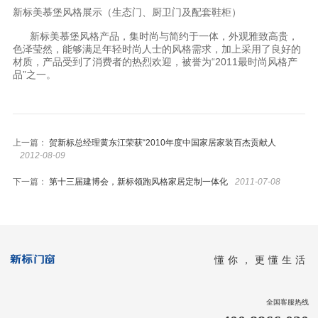
新标美慕堡风格展示（生态门、厨卫门及配套鞋柜）
新标美慕堡风格产品，集时尚与简约于一体，外观雅致高贵，
色泽莹然，能够满足年轻时尚人士的风格需求，加上采用了良好的
材质，产品受到了消费者的热烈欢迎，被誉为“2011最时尚风格产
品”之一。
上一篇：
贺新标总经理黄东江荣获“2010年度中国家居家装百杰贡献人
2012-08-09
下一篇：
第十三届建博会，新标领跑风格家居定制一体化
2011-07-08
懂你，更懂生活
全国客服热线