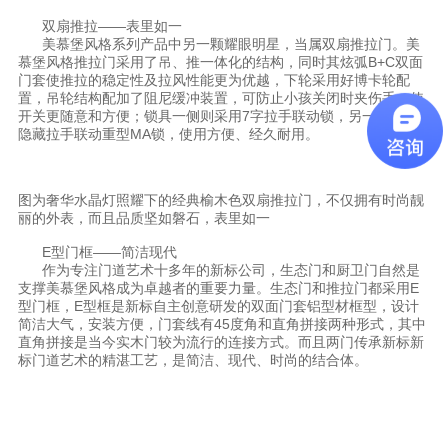
双扇推拉——表里如一
美慕堡风格系列产品中另一颗耀眼明星，当属双扇推拉门。美
慕堡风格推拉门采用了吊、推一体化的结构，同时其炫弧B+C双面
门套使推拉的稳定性及拉风性能更为优越，下轮采用好博卡轮配
置，吊轮结构配加了阻尼缓冲装置，可防止小孩关闭时夹伤手，使
开关更随意和方便；锁具一侧则采用7字拉手联动锁，另一侧采用
隐藏拉手联动重型MA锁，使用方便、经久耐用。
图为奢华水晶灯照耀下的经典榆木色双扇推拉门，不仅拥有时尚靓
丽的外表，而且品质坚如磐石，表里如一
E型门框——简洁现代
作为专注门道艺术十多年的新标公司，生态门和厨卫门自然是
支撑美慕堡风格成为卓越者的重要力量。生态门和推拉门都采用E
型门框，E型框是新标自主创意研发的双面门套铝型材框型，设计
简洁大气，安装方便，门套线有45度角和直角拼接两种形式，其中
直角拼接是当今实木门较为流行的连接方式。而且两门传承新标新
标门道艺术的精湛工艺，是简洁、现代、时尚的结合体。