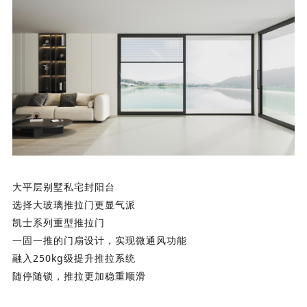
大平层别墅私宅封阳台
选择大玻璃推拉门更显
气派
凯士系列重型推拉门
一固一推的门扇设计，实现微通风功能
融入
250kg级提升推拉系统
随停随
锁，
推拉更加
稳重
顺滑