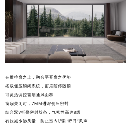
在推拉窗之上，融合平开窗之优势
搭载侧压锁闭系统，窗扇随停随锁
可灵活调控窗扇通风面积
窗扇关闭时，7MM进深侧压密封
结合双V折叠密封胶条，气密性高达8级
有效减少渗风量，防止室内听到“呼呼”风声