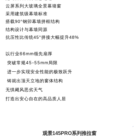
云屏系列大玻璃全景幕墙窗
采用建筑级幕墙标准
搭载90°钢卯幕墙拼框结构
结构设计
与幕墙同源
抗压性比传统45°拼接大幅提升48%
以行业66mm领先扇厚
突破常规45-55mm局限
进一步实现安全性能的极致跃升
铸就出顶天立地的窗体结构
无惧飓风恶劣天气
打造出安心自在的高品质人居
观景145PRO系列推拉窗