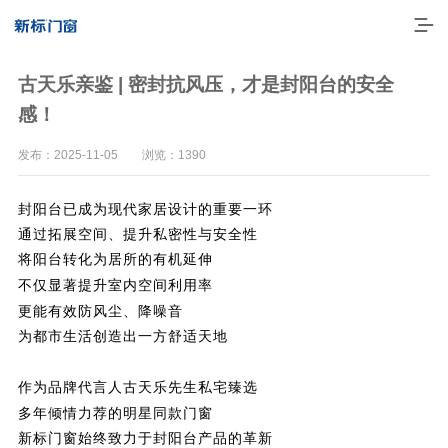
古天乐亲鉴 | 密封抗风压，才是封阳台的安全
感！
发布：2025-11-05 浏览：1390
封
阳台已成为现代家居设计的重要一环
通过拓展空间、提升私密性与安全性
将阳台转化为居所的有机延伸
显著提升室内空间利用率
不仅
有效防风尘、降噪音
更能
走进新标
为都市生活创造出一方舒适天地
高端门窗
作为品牌代言人古天乐先生私宅臻选
一体化产品
多年倾情力荐的明星
同款
门窗
门窗实力派
新标门窗始终致力于封阳台产品的革新