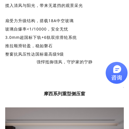
揽入清风与阳光，带来无遮挡的观景采光
扇受力
升级
结构，搭载18A中空玻璃
玻璃自爆率<1/10000，安全无忧
3.0mm超国标下轨
+6轨双排滑轮系统
推拉顺滑轻盈，稳如磐石
整窗抗风压性达国标最高级9级
强悍抵御强风，守护家的宁静
摩西系列重型侧压窗