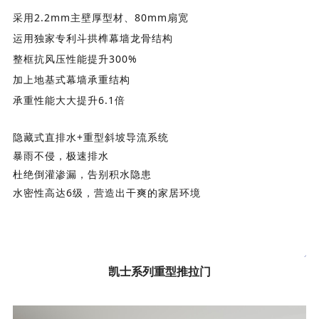
采用2.2mm主壁厚型材、80mm扇宽
运用独家专利斗拱榫幕墙龙骨结构
整框抗风压性能提升300%
加上地基式幕墙承重结构
承重性能大大提升6.1倍
隐藏式直排水+重型斜坡导流
系统
暴雨不侵，极速排水
杜绝倒灌渗漏，告别积水隐患
水密性高达6级，营造出干爽的家居环境
凯士系列重型推拉门