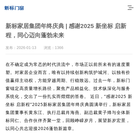
新标家居集团年终庆典 | 感谢2025 新坐标 启新
程，同心迈向蓬勃未来
发布：2026-01-13 浏览：1366
在不确定成为常态的时代洪流中，市场正以前所未有的速度重
塑。对家居企业而言，唯有以持续创新构筑护城河、以独有价
值赢得主动权，方能穿越周期、行稳致远。过去一年，新标门
窗锚定高质量增长路径，聚焦产品精益化、技术纵深化与服务
系统化，交出了一份扎实而熠熠的答卷。
走进新标
近日，“感谢2025 新
坐标 启新程”2025新标家居集团年终庆典圆满举行，新标家居
高端门窗
集团董事长黄东江、执行总裁肖海燕、副总裁黄子烽与全体新
标同仁、合作伙伴齐聚一堂，回顾峥嵘岁月，展望新岁宏景，
一体化产品
以同心共志迎接2026蓬勃新篇章。
门窗实力派