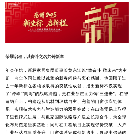
理想生活
新视界
新标赋能中心
加盟合作
荣耀启程，
以奋斗之名共铸新章
品牌资讯
新标铝业
年会伊始，新标家居集团董事长黄东江以“致奋斗 敬未来”为主
题，向全体同仁致以诚挚的新春问候与衷心感谢。他回顾了过
去一年新标在各领域取得的突破性成就，指出新标不仅实现
了“跨峰”“闯海”的战略跨越，更在业务层面力铸“三连击”。在智
造销产上，构建起从铝材到玻璃自主、完善的门窗供应链体
系，实现技术实力与智造能力的双重突破；在出海贸易上取得
了里程碑式进展，与数家国际战略客户建立长期合作，为全球
化布局奠定坚实基础；同时在工程项目上实现强势突破、入户
门业务达成量质齐升、门窗体系完成创新迭出，展现出强劲的