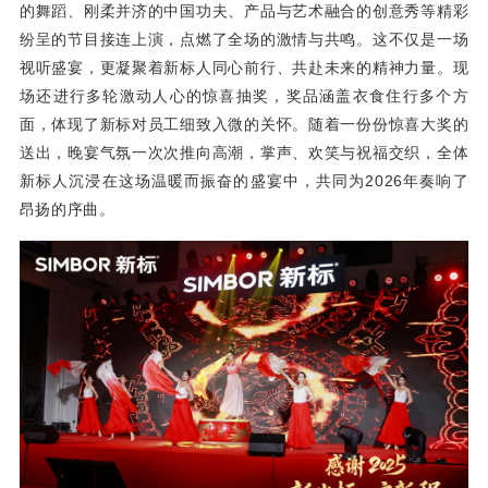
的舞蹈、刚柔并济的中国功夫、产品与艺术融合的创意秀等
精彩
纷呈的节目
接连
上演，
点燃了全场的激情与共鸣。这不仅是一场
视听盛宴，更凝聚着新标人同心前行、共赴未来的精神力量。
现
场还进行多轮激动人心的惊喜抽奖，奖品涵盖衣食住行多个方
面，体现了新标对员工细致入微的关怀。随着一份份惊喜大奖的
送出，晚宴气氛一次次推向高潮，掌声、欢笑与祝福交织，全体
新标人沉浸在这场温暖而振奋的盛宴中，共同为2026年奏响了
昂扬的序曲。