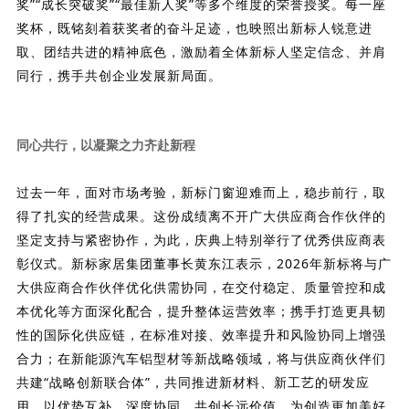
奖”“成长突破奖”“最佳新人奖”等多个维度的荣誉授奖。每一座
奖杯，既铭刻着获奖者的奋斗足迹，也映照出新标人锐意进
取、团结共进的精神底色，激励着全体新标人坚定信念、并肩
同行，携手共创企业发展新局面。
同心共行，
以凝聚之力齐赴新程
过去一年，面对市场考验，新标门窗迎难而上，稳步前行，取
得了扎实的经营成果。这份成绩离不开广大供应商合作伙伴的
坚定支持与紧密协作，为此，庆典上
特别举行了优秀供应商表
彰仪式
。新标家居集团董事长黄东江表示，2026年新标将与广
大
供应商合作伙伴
优化供需协同，在交付稳定、质量管控和成
本优化等方面深化配合，提升整体运营效率；携手打造更具韧
性的国际化供应链，在标准对接、效率提升和风险协同上增强
合力；在新能源汽车铝型材等新战略领域，将与供应商伙伴们
共建“战略创新联合体”，共同推进新材料、新工艺的研发应
用，以优势互补、深度协同，共创长远价值，为创造更加美好