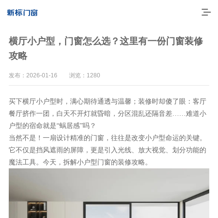
横厅小户型，门窗怎么选？这里有一份门窗装修
攻略
发布：2026-01-16 浏览：1280
买下横厅小户型时，满心期待通透与温馨；
装修时却傻了眼：客厅
餐厅挤作一团，白天不开灯就昏暗，分区混乱还隔音差
……难道小
？
户型的宿命就是“蜗居感”吗
当然不是！一扇设计精准的门窗，往往是改变小户型命运的关键。
它不仅是挡风遮雨的屏障，更是引入光线、放大视觉、划分功能的
走进新标
魔法工具。今天，拆解小户型门窗的装修攻略。
高端门窗
一体化产品
门窗实力派