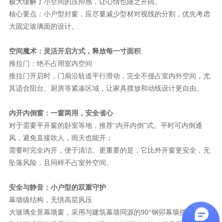
极大缓解了小空间的压抑感，让心情也随之开阔。
核心要点：小户型封窗，应尽量减少型材对视线的分割，优先考虑
大固定玻璃面的设计。
空间魔术：灵活开启方式，释放每一寸面积
推拉门：绝不占用室内空间
推拉门开启时，门扇沿轨道平行滑动，完全不侵占室内外空间，尤
其适合阳台、厨房等紧凑区域，让家具摆放和动线设计更自由。
内开内倒窗：一窗两用，安全省心
对于需要平开窗的卧室等地，推荐
“内开内倒”式。平时可内倒通
；
风，避免直接吹人，雨天也能开
需要时完全内开，便于清洁。更重要的是，它比外开窗更安全，无
坠落风险，且同样不占室外空间。
安全与静音：小户型的双重守护
幕墙级结构，无惧高层风压
大玻璃全景幕墙窗，采用与建筑幕墙同源的90°钢卯幕墙拼框结构