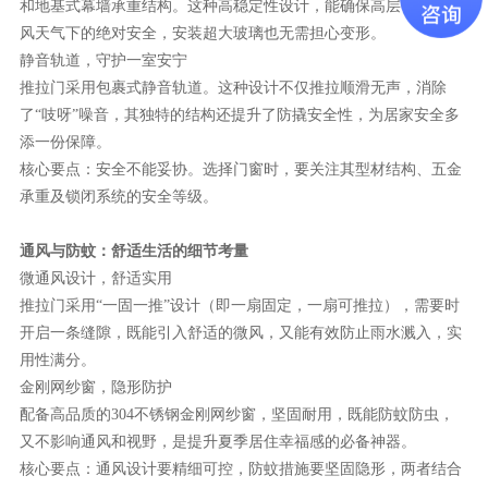
和地基式幕墙承重结构。这种高稳定性设计，能确保高层住宅在大
风天气下的绝对安全，安装超大玻璃也无需担心变形。
静音轨道，守护一室安宁
推拉门采用包裹式静音轨道。这种设计不仅推拉顺滑无声，消除
了
“吱呀”噪音，其独特的结构还提升了防撬安全性，为居家安全多
添一份保障。
核心要点：安全不能妥协。选择门窗时，要关注其型材结构、五金
承重及锁闭系统的安全等级。
通风与防蚊：舒适生活的细节考量
微通风设计，舒适实用
（即一扇固定，一扇可推拉），需要时
推拉门采用
“一固一推”设计
开启一条缝隙，既能引入舒适的微风，又能有效防止雨水溅入，实
用性满分。
金刚网纱窗，隐形防护
配备高品质的
304不锈钢金刚网纱窗，坚固耐用，既能防蚊防虫，
又不影响通风和视野，是提升夏季居住幸福感的必备神器。
核心要点：通风设计要精细可控，防蚊措施要坚固隐形，两者结合