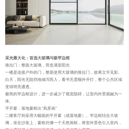
理想生活
新视界
新标赋能中心
加盟合作
品牌资讯
采光最大化：首选大玻璃与极窄边框
推拉门：整面大玻璃，营造满室阳光
新标铝业
一楼是连接户外的门，整面使用大玻璃的推拉门，效果立竿见影。
白天，阳光无阻挡地倾泻而入，看书无需额外开灯，整个公共区域
变得明亮通透。
极简的窄边框设计，进一步减少了视觉阻碍，让室内外景观融为一
体。
平开窗：落地窗框出
“风景画”
二楼客厅则采用大幅面的平开窗（或落地窗）。窄边框结合大玻
璃，坐在沙发上，窗框仿佛一个天然画框，将室外景色引入室内，