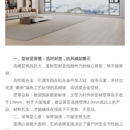
理想生活
新视界
新标赋能中心
加盟合作
品牌资讯
一、型材是骨骼：选对材质，抗风稳如磐石
高楼层风压巨大，窗框型材是抵御外力的核心骨架，绝不能将
新标铝业
就。
高性能合金：它通常指在铝合金中加入硅、镁等元素，并经过
优质 “断桥”隔热工艺处理的高精级、高强度合金型材。
壁厚达标：根据国家最新标准，主受力杆件的型材壁厚应不低
于1.8mm。对于大落地窗，建议甚至选择壁厚2.0mm或以上的产
品。材料扎实，才能确保在强风下不变形、不晃动。
二、玻璃是心脏：加厚加强，方能安然无恙
玻璃占据最大面积，它的选择直接决定了窗户的安全与性能上