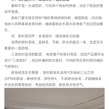
窗框不是一次成型的，它的四个角如何拼接，决定了框架的整
体牢固度。
新标门窗主框采用90°钢卯幕墙拼框结构，稳固框架，结合独
创的斗拱榫幕墙龙骨结构，确保窗框在长期大风考验下依旧坚如磐
石。
四、密封是铠甲：多道密封，隔音隔热又防漏
优秀的密封系统，是静音、节能、防水的最后一道，也是至关
重要的一道防线。
三道密封是理想配置： 检查窗户的密封系统，优质产品通常会
设计“三道密封” ：包括外侧的防水密封、中间的等压密封和内侧的
气密密封。
胶条材质至关重要： 密封胶条应选用汽车级的三元乙丙
(EPDM)胶条，耐候性强，弹性持久，不易老化收缩，才能确保多
年后依然紧密如初，有效阻挡风雨、噪音和冷热空气。