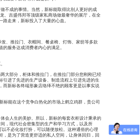
做不成的事情。当然，新标能取得比别人更好的成
德龙、吉盛伟邦等顶级家私商场做最奢华的展厅，在全
一路走来，新标投入了大量的心血。
沙发、推拉门、衣帽间、餐桌椅、灯饰、家纺等多款
值的服务达成消费者内心的满足。
驱。
两大部分，柜体和推拉门，在推拉门部分您刚刚已经
标引进了先进的生产设备、制造流程上引进先进的生
，而新标各终端形象店络绎不绝的顾客更是以事实说
新标能在这个竞争白热化的市场上鹤立鸡群，贵公司
体会人生的美妙。所以，新标的每套衣柜设计秉承的
时间，现代社会密集型的生产和学习方式，以及所
可以不必化妆打扮，可以随便放松。这种通俗的心理
柜，是为了营造更舒适的私人空间，让身体回归，回