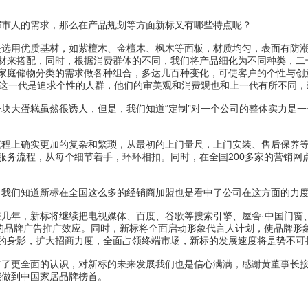
市人的需求，那么在产品规划等方面新标又有哪些特点呢？
选用优质基材，如紫檀木、金檀木、枫木等面板，材质均匀，表面有防潮
材来搭配，同时，根据消费群体的不同，我们将产品细化为不同种类，二
家庭储物分类的需求做各种组合，多达几百种变化，可使客户的个性与创
，这一代是追求个性的人群，他们的审美观和消费观也和上一代有所不同
大蛋糕虽然很诱人，但是，我们知道“定制”对一个公司的整体实力是一
程上确实更加的复杂和繁琐，从最初的上门量尺，上门安装、售后保养等
服务流程，从每个细节着手，环环相扣。同时，在全国200多家的营销网
我们知道新标在全国这么多的经销商加盟也是看中了公司在这方面的力度
年，新标将继续把电视媒体、百度、谷歌等搜索引擎、屋舍·中国门窗
”的品牌广告推广效应。同时，新标将全面启动形象代言人计划，使品牌形
的身影，扩大招商力度，全面占领终端市场，新标的发展速度将是势不可
了更全面的认识，对新标的未来发展我们也是信心满满，感谢黄董事长接
做到中国家居品牌榜首。