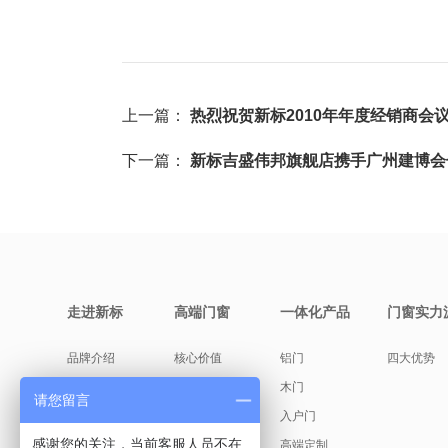
上一篇：
热烈祝贺新标2010年年度经销商会议胜
下一篇：
新标吉盛伟邦旗舰店携手广州建博会七
走进新标
高端门窗
一体化产品
门窗实力
品牌介绍
核心价值
铝门
四大优势
缘起故事
产品美学
木门
请您留言
创始人说
入户门
感谢您的关注，当前客服人员不在
发展历程
高端定制