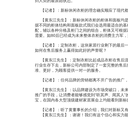
归人类的最原始状态。
【记者】：新标休闲衣柜的理念确实顺应了现代都
【黄东江先生】：新标休闲衣柜的柜体和面板均是
据不同的柜体结构和面板款式我们会选用最适合的基
配，辅以各种分格及柜门之间的组合，柜体又可根据
需要。如80后已经成为未来整体衣柜的消费主力军
【记者】：定制衣柜，这块家居行业剩下的最后一块
如何在售后服务上赢得如此好的声誉呢？
【黄东江先生】：定制衣柜比起成品衣柜在售后流
行业生存下去，新标公司内部制定了一套完整的售后
准、更好，为顾客提供一对一的服务。
【记者】：任何品牌的营销都离不开广告的推广，
【黄东江先生】：以品牌建设为市场突破口，未来几
推广的手段，让消费者能够感觉到“听其声、闻其人
宝，在国内各大型顶级建材家居展会上均能看到新标
【记者】：听了黄董事长的介绍，我们对新标又有
【黄东江先生】：谢谢！我们有这个信心和实力能