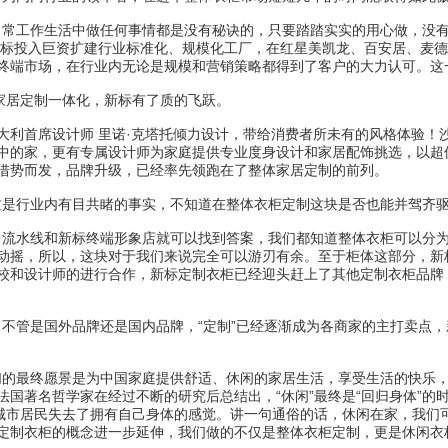
常工作生活中做任何事情都是没有秘诀的，只要踏踏实实的用心做，没有
，新标投入巨资扩建行业标准化、规模化工厂，在红星美凯龙、百安居、麦
终端市场，在行业内无论是规模和营销策略都得到了客户的大力认可。这
居定制一体化，新标有了质的飞跃。
大利首席设计师 里诺·克塔托倾力设计，带给消费者所未有的风格体验！
中的家，更有专属设计师为家庭提供专业度身设计和家居配饰挑选，以超
借势而发，品牌升级，已经率先领跑在了整体家居定制的前列。
是行业内有目共睹的事实，不知道在整体衣柜定制这块是否也能并驾齐
流水线和新标终端形象店就可以找到答案，我们都知道整体衣柜可以分为
动摇，所以，这块对于我们来说完全可以游刃有余。至于柜体这部分，新
校和设计师的进行合作，新标定制衣柜已经迎头赶上了其他定制衣柜品牌
管是国外品牌还是国内品牌，“定制”已经逐渐成为各商家的主打卖点，
的最终愿景是为中国家庭提供舒适、休闲的家居生活，享受生活的快乐，
国著名哲学家在经过不断的研究后总结出，“休闲”最终是“回归身体”的
多城市居民失去了拥有自己身体的感觉。讲一句通俗的话，休闲在家，我们
定制衣柜的概念进一步延伸，我们做的不仅是整体衣柜定制，更是休闲衣