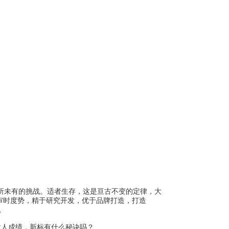
所未有的挑战。适者生存，这是亘古不变的定律，大
审时度势，精于研究开发，优于品牌打造，打造
。
人成绩，新标有什么秘诀吗？