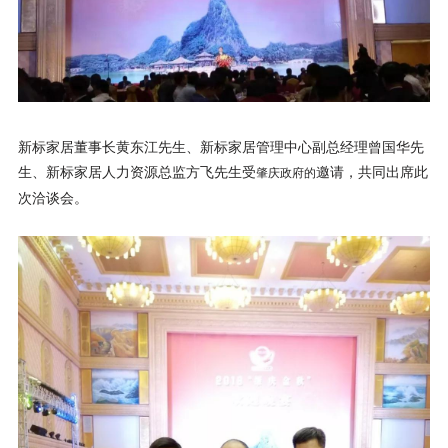
理想生活
新视界
新标赋能中心
新标家居董事长黄东江先生、新标家居管理中心副总经理曾国华先
加盟合作
生、新标家居人力资源总监方飞先生受
邀请，共同出席此
肇庆政府的
品牌资讯
次洽谈会。
新标铝业