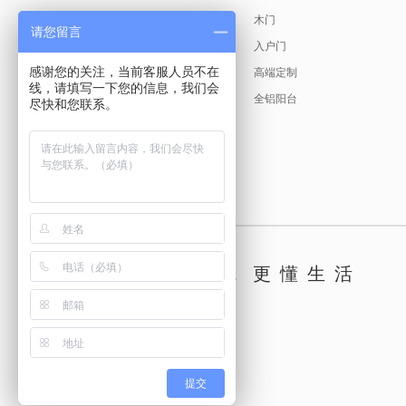
缘起故事
产品美学
木门
请您留言
创始人说
入户门
感谢您的关注，当前客服人员不在
发展历程
高端定制
线，请填写一下您的信息，我们会
荣耀见证
全铝阳台
尽快和您联系。
新标文化
古天乐代言
懂你，更懂生活
提交