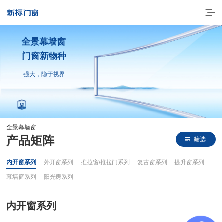
全景幕墙窗
门窗新物种
强大，隐于视界
全景幕墙窗
走进新标
产品矩阵
筛选
高端门窗
内开窗系列
外开窗系列
推拉窗/推拉门系列
复古窗系列
提升窗系列
一体化产品
幕墙窗系列
阳光房系列
门窗实力派
内开窗系列
理想生活