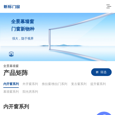
全景幕墙窗
门窗新物种
强大，隐于视界
全景幕墙窗
走进新标
产品矩阵
筛选
高端门窗
内开窗系列
外开窗系列
推拉窗/推拉门系列
复古窗系列
提升窗系列
一体化产品
幕墙窗系列
阳光房系列
门窗实力派
内开窗系列
理想生活