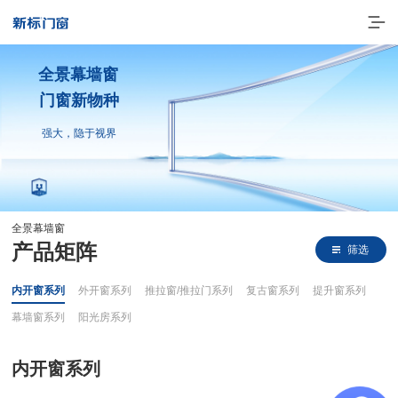
全景幕墙窗
门窗新物种
强大，隐于视界
全景幕墙窗
走进新标
产品矩阵
筛选
高端门窗
内开窗系列
外开窗系列
推拉窗/推拉门系列
复古窗系列
提升窗系列
一体化产品
幕墙窗系列
阳光房系列
门窗实力派
内开窗系列
理想生活