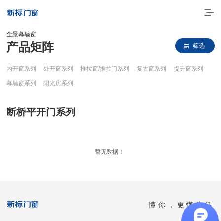
全景幕墙窗
产品矩阵
筛选
内开窗系列
外开窗系列
推拉窗/推拉门系列
复古窗系列
提升窗系列
幕墙窗系列
阳光房系列
断桥平开门系列
走进新标
暂无数据！
高端门窗
一体化产品
门窗实力派
懂你，更懂生活
理想生活