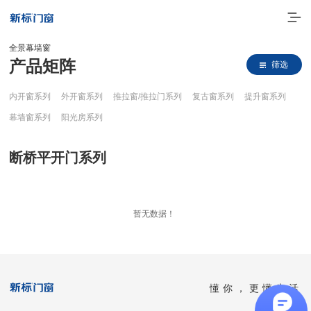
全景幕墙窗
产品矩阵
筛选
内开窗系列
外开窗系列
推拉窗/推拉门系列
复古窗系列
提升窗系列
幕墙窗系列
阳光房系列
断桥平开门系列
走进新标
暂无数据！
高端门窗
一体化产品
门窗实力派
懂你，更懂生活
理想生活