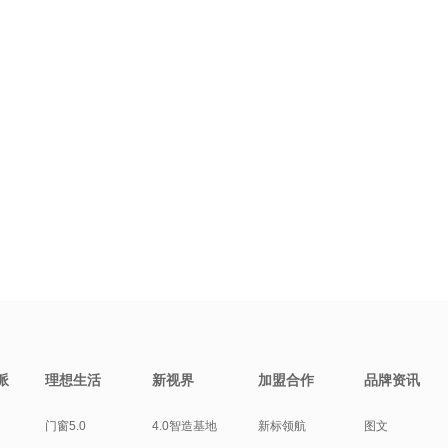
派
理想生活
新视界
加盟合作
品牌资讯
门窗5.0
4.0智造基地
新标领航
图文