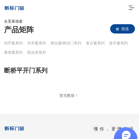
全景幕墙窗
产品矩阵
筛选
内开窗系列
外开窗系列
推拉窗/推拉门系列
复古窗系列
提升窗系列
幕墙窗系列
阳光房系列
断桥平开门系列
走进新标
暂无数据！
高端门窗
一体化产品
门窗实力派
懂你，更懂生活
理想生活