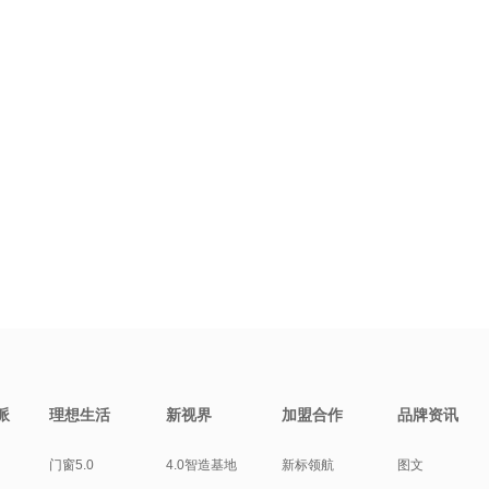
派
理想生活
新视界
加盟合作
品牌资讯
门窗5.0
4.0智造基地
新标领航
图文