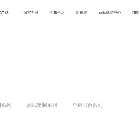
化产品
门窗实力派
理想生活
新视界
新标赋能中心
加盟
门系列
高端定制系列
全铝阳台系列