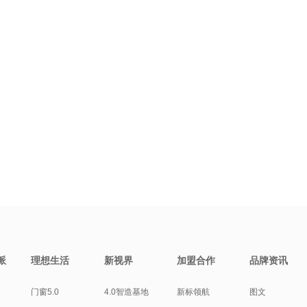
派
理想生活
新视界
加盟合作
品牌资讯
门窗5.0
4.0智造基地
新标领航
图文